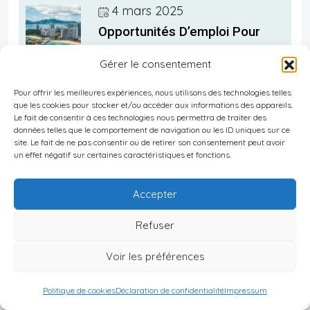
4 mars 2025
Opportunités D’emploi Pour
Expatriés à Panama
Gérer le consentement
Pour offrir les meilleures expériences, nous utilisons des technologies telles
que les cookies pour stocker et/ou accéder aux informations des appareils.
4 mars 2025
Le fait de consentir à ces technologies nous permettra de traiter des
données telles que le comportement de navigation ou les ID uniques sur ce
Sécurité à Panama : Conseils
site. Le fait de ne pas consentir ou de retirer son consentement peut avoir
un effet négatif sur certaines caractéristiques et fonctions.
Pour Une Expatriation Sereine
Accepter
4 mars 2025
Refuser
Soins De Santé Pour Expatriés
Voir les préférences
à Panama
Politique de cookies
Déclaration de confidentialité
Impressum