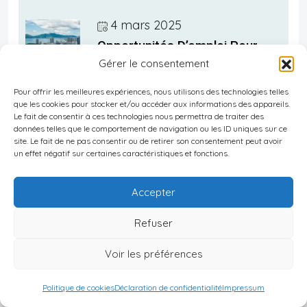
4 mars 2025
Opportunités D’emploi Pour
Gérer le consentement
Expatriés à Panama
Pour offrir les meilleures expériences, nous utilisons des technologies telles
que les cookies pour stocker et/ou accéder aux informations des appareils.
Le fait de consentir à ces technologies nous permettra de traiter des
4 mars 2025
données telles que le comportement de navigation ou les ID uniques sur ce
site. Le fait de ne pas consentir ou de retirer son consentement peut avoir
Sécurité à Panama : Conseils
un effet négatif sur certaines caractéristiques et fonctions.
Pour Une Expatriation Sereine
Accepter
Refuser
4 mars 2025
Voir les préférences
Soins De Santé Pour Expatriés
à Panama
Politique de cookies
Déclaration de confidentialité
Impressum