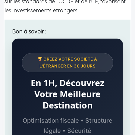
sur les standards de l’OCDE et de l’UE, favorisant
les investissements étrangers.
Bon à savoir
:
CRÉEZ VOTRE SOCIÉTÉ À
L'ÉTRANGER EN 30 JOURS
En 1H, Découvrez
Votre Meilleure
Destination
Optimisation fiscale • Structure
légale • Sécurité