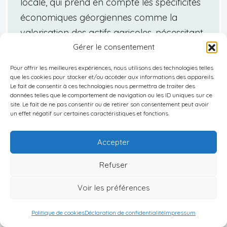
locale, qui prend en compte les spécificités
économiques géorgiennes comme la
valorisation des actifs agricoles, nécessitant
Gérer le consentement
une expertise pointue pour une conformité
optimale.
Pour offrir les meilleures expériences, nous utilisons des technologies telles
que les cookies pour stocker et/ou accéder aux informations des appareils.
Le fait de consentir à ces technologies nous permettra de traiter des
données telles que le comportement de navigation ou les ID uniques sur ce
site. Le fait de ne pas consentir ou de retirer son consentement peut avoir
un effet négatif sur certaines caractéristiques et fonctions.
Vous souhaitez donner une dimension
internationale à votre entreprise en créant
Accepter
une société à l’étranger ? Profitez de mon
expertise pour naviguer avec succès à
Refuser
travers les complexités juridiques et fiscales
Voir les préférences
des différents pays. Que ce soit pour choisir
le meilleur emplacement, comprendre les
Politique de cookies
Déclaration de confidentialité
Impressum
exigences locales ou optimiser vos