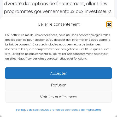
diversité des options de financement, allant des
programmes gouvernementaux aux investisseurs
internationaux, offre aux entrepreneurs les
Gérer le consentement
ressources nécessaires pour propulser leur projet
vers le succès.
Pour offrir les meilleures expériences, nous utilisons des technologies telles
que les cookies pour stocker et/ou accéder aux informations des appareils.
Le fait de consentir à ces technologies nous permettra de traiter des
Cependant, comme pour tout projet
données telles que le comportement de navigation ou les ID uniques sur ce
entrepreneurial, il est essentiel de bien se
site. Le fait de ne pas consentir ou de retirer son consentement peut avoir
un effet négatif sur certaines caractéristiques et fonctions.
préparer et de s’entourer d’experts pour naviguer
dans l’environnement des affaires géorgien. La
Accepter
connaissance des spécificités locales, des réseaux
Refuser
professionnels et des opportunités de marché
sera déterminante pour le succès de votre
start-
Voir les préférences
up en Géorgie
.
Politique de cookies
Déclaration de confidentialité
Impressum