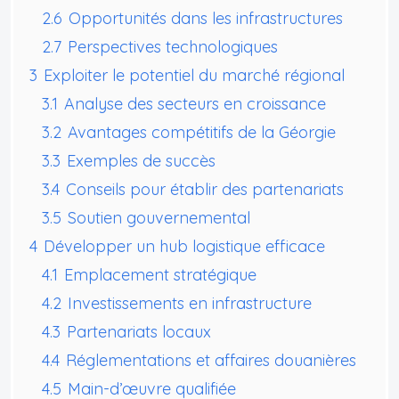
2.6
Opportunités dans les infrastructures
2.7
Perspectives technologiques
3
Exploiter le potentiel du marché régional
3.1
Analyse des secteurs en croissance
3.2
Avantages compétitifs de la Géorgie
3.3
Exemples de succès
3.4
Conseils pour établir des partenariats
3.5
Soutien gouvernemental
4
Développer un hub logistique efficace
4.1
Emplacement stratégique
4.2
Investissements en infrastructure
4.3
Partenariats locaux
4.4
Réglementations et affaires douanières
4.5
Main-d’œuvre qualifiée