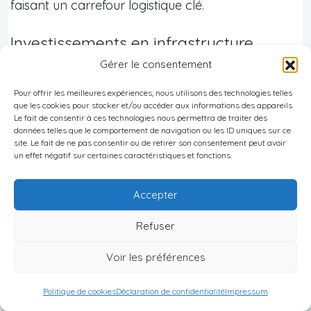
faisant un carrefour logistique clé.
Investissements en infrastructure
Gérer le consentement
Investir dans des
infrastructures modernes
est
Pour offrir les meilleures expériences, nous utilisons des technologies telles
essentiel pour optimiser les opérations. Cela inclut
que les cookies pour stocker et/ou accéder aux informations des appareils.
Le fait de consentir à ces technologies nous permettra de traiter des
des entrepôts automatisés, des systèmes de
données telles que le comportement de navigation ou les ID uniques sur ce
gestion avancés et des technologies de suivi en
site. Le fait de ne pas consentir ou de retirer son consentement peut avoir
un effet négatif sur certaines caractéristiques et fonctions.
temps réel pour améliorer l’efficacité du stockage
et de la distribution.
Accepter
Partenariats locaux
Refuser
Voir les préférences
S’associer avec des
entreprises locales
permet de
bénéficier de leur expertise et de leurs réseaux.
Politique de cookies
Déclaration de confidentialité
Impressum
Ces partenariats facilitent l’intégration sur le