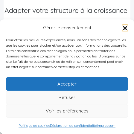
Adapter votre structure à la croissance
À mesure que votre entreprise se développe, il
Gérer le consentement
peut être nécessaire d’ajuster votre structure
Pour offrir les meilleures expériences, nous utilisons des technologies telles
juridique. Par exemple, une entreprise individuelle
que les cookies pour stocker et/ou accéder aux informations des appareils.
pourrait évoluer vers une LLC pour mieux
Le fait de consentir à ces technologies nous permettra de traiter des
données telles que le comportement de navigation ou les ID uniques sur ce
protéger le patrimoine personnel du fondateur.
site. Le fait de ne pas consentir ou de retirer son consentement peut avoir
un effet négatif sur certaines caractéristiques et fonctions.
De même, une LLC en forte croissance pourrait
envisager une transformation en JSC pour
Accepter
faciliter l’entrée de nouveaux investisseurs.
Refuser
Rester conforme à la réglementation
Voir les préférences
La législation géorgienne évolue régulièrement
pour s’aligner sur les standards internationaux et
Politique de cookies
Déclaration de confidentialité
Impressum