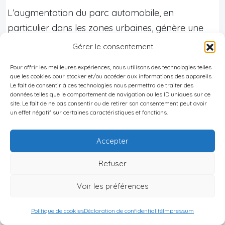
L’augmentation du parc automobile, en
particulier dans les zones urbaines, génère une
demande croissante de stationnement,
Gérer le consentement
renforçant la viabilité des investissements dans ce
Pour offrir les meilleures expériences, nous utilisons des technologies telles
secteur.
que les cookies pour stocker et/ou accéder aux informations des appareils.
Le fait de consentir à ces technologies nous permettra de traiter des
Coûts opérationnels
données telles que le comportement de navigation ou les ID uniques sur ce
site. Le fait de ne pas consentir ou de retirer son consentement peut avoir
un effet négatif sur certaines caractéristiques et fonctions.
Les principaux postes de dépenses incluent :
Accepter
Main-d’œuvre : personnel de sécurité,
maintenance, gestion.
Refuser
Maintenance : entretien des infrastructures,
Voir les préférences
équipements de sécurité, systèmes de
paiement automatisés.
Politique de cookies
Déclaration de confidentialité
Impressum