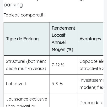
parking
Tableau comparatif :
Rendement
Locatif
Type de Parking
Avantages
Annuel
Moyen (%)
Structurel (bâtiment
Capacité élevé
7–12 %
dédié multi-niveaux)
attractivité 
Investissement
Lot ouvert
5–9 %
modéré; flexib
Jouissance exclusive
Demande pr
(box privatif ou