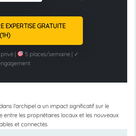
 EXPERTISE GRATUITE
(1H)
privé |
5 places/semaine | ✓
engagement
dans l’archipel a un impact significatif sur le
 entre les propriétaires locaux et les nouveaux
ables et connectés.