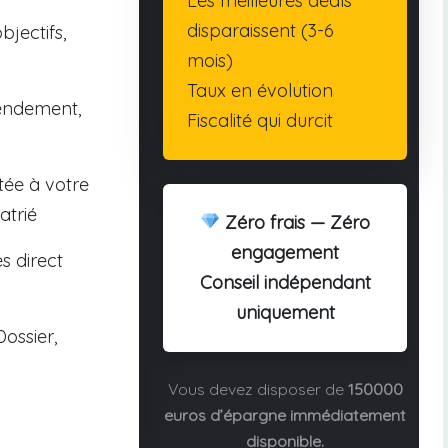
Les meilleures deals
disparaissent (3-6
bjectifs,
mois)
Taux en évolution
endement,
Fiscalité qui durcit
tée à votre
atrié
Zéro frais — Zéro
engagement
s direct
Conseil indépendant
uniquement
ossier,
Vous devez disposer de
150000
euros d’épargne immédiatement
disponible.