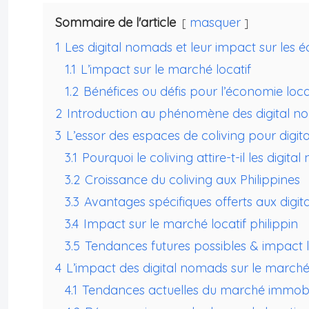
Sommaire de l'article
masquer
1
Les digital nomads et leur impact sur les 
1.1
L’impact sur le marché locatif
1.2
Bénéfices ou défis pour l’économie loca
2
Introduction au phénomène des digital no
3
L’essor des espaces de coliving pour digi
3.1
Pourquoi le coliving attire-t-il les digita
3.2
Croissance du coliving aux Philippines
3.3
Avantages spécifiques offerts aux digi
3.4
Impact sur le marché locatif philippin
3.5
Tendances futures possibles & impact
4
L’impact des digital nomads sur le marché 
4.1
Tendances actuelles du marché immobi