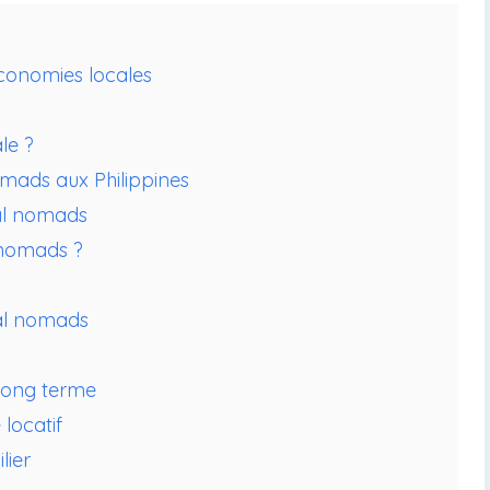
économies locales
le ?
mads aux Philippines
tal nomads
l nomads ?
tal nomads
 long terme
locatif
lier