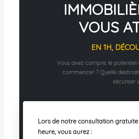
IMMOBILIÈ
VOUS A
EN 1H, DÉCO
Vous avez compris le potentiel d
commencer ? Quelle destina
sécuriser v
Lors de notre consultation gratuite
heure, vous aurez :