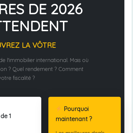
RES DE 2026
TTENDENT
UVREZ LA VÔTRE
e l'immobilier international. Mais où
tion ? Quel rendement ? Comment
otre fiscalité ?
Pourquoi
 de 1
maintenant ?