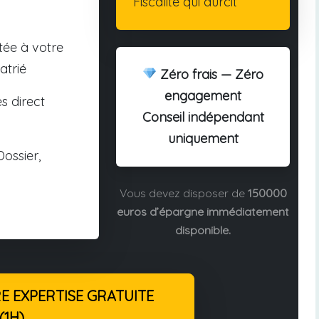
Fiscalité qui durcit
tée à votre
atrié
Zéro frais — Zéro
engagement
s direct
Conseil indépendant
uniquement
ossier,
Vous devez disposer de
150000
euros d’épargne immédiatement
disponible.
 EXPERTISE GRATUITE
(1H)