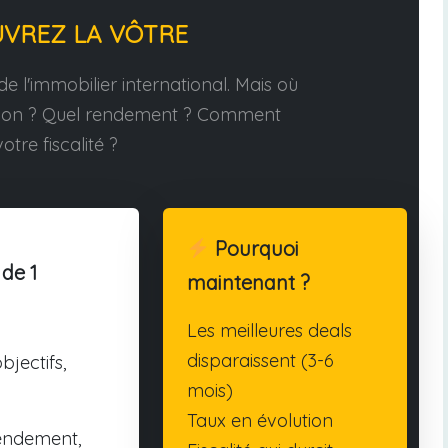
UVREZ LA VÔTRE
e l'immobilier international. Mais où
tion ? Quel rendement ? Comment
otre fiscalité ?
Pourquoi
 de 1
maintenant ?
Les meilleures deals
disparaissent (3-6
bjectifs,
mois)
Taux en évolution
endement,