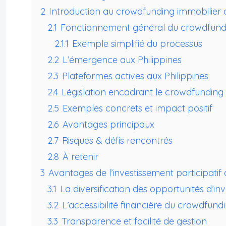
2
Introduction au crowdfunding immobilier a
2.1
Fonctionnement général du crowdfundi
2.1.1
Exemple simplifié du processus
2.2
L’émergence aux Philippines
2.3
Plateformes actives aux Philippines
2.4
Législation encadrant le crowdfunding
2.5
Exemples concrets et impact positif
2.6
Avantages principaux
2.7
Risques & défis rencontrés
2.8
À retenir
3
Avantages de l’investissement participatif 
3.1
La diversification des opportunités d’in
3.2
L’accessibilité financière du crowdfund
3.3
Transparence et facilité de gestion