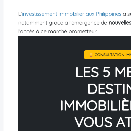
L’
investissement immobilier aux Philippines
a su
notamment grâce à l’émergence de
nouvelles
l’accès à ce marché prometteur.
CONSULTATION IMM
LES 5 M
DESTI
IMMOBILIÈ
VOUS A