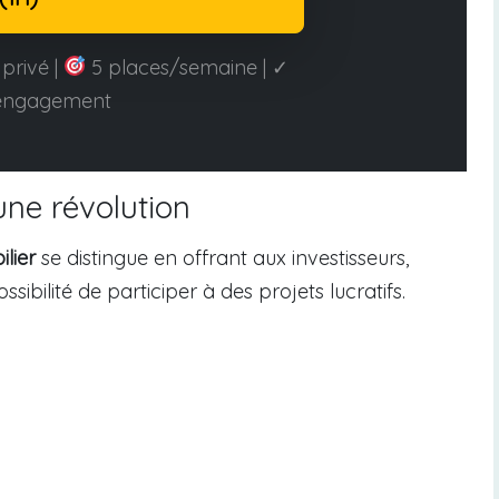
privé |
5 places/semaine | ✓
engagement
une révolution
lier
se distingue en offrant aux investisseurs,
ibilité de participer à des projets lucratifs.