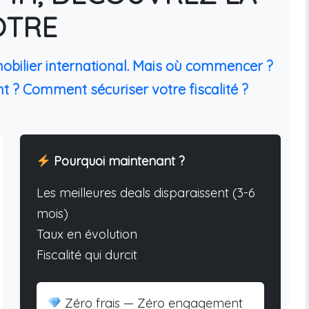
ÔTRE
mobilier international. Mais où commencer ?
t ? Comment sécuriser votre fiscalité ?
Pourquoi maintenant ?
Les meilleures deals disparaissent (3-6
mois)
Taux en évolution
Fiscalité qui durcit
Zéro frais — Zéro engagement