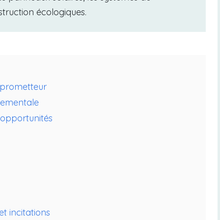
truction écologiques.
r prometteur
nnementale
 opportunités
t incitations