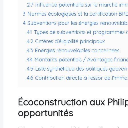
2.7
Influence potentielle sur le marché immo
3
Normes écologiques et la certification BR
4
Subventions pour les énergies renouvelabl
4.1
Types de subventions et programmes d
4.2
Critères d’éligibilité principaux
4.3
Énergies renouvelables concernées
4.4
Montants potentiels / Avantages financ
4.5
Liste synthétique des politiques gouver
4.6
Contribution directe à l’essor de l’immob
Écoconstruction aux Phili
opportunités