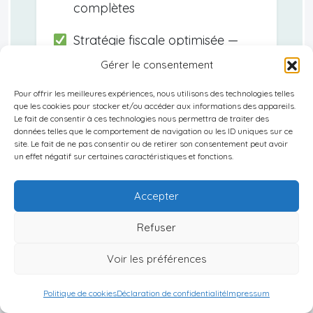
complètes
Stratégie fiscale optimisée —
Adaptée à votre situation de
Gérer le consentement
résident fiscal ou d'expatrié
Pour offrir les meilleures expériences, nous utilisons des technologies telles
que les cookies pour stocker et/ou accéder aux informations des appareils.
Offres exclusives de réseau —
Le fait de consentir à ces technologies nous permettra de traiter des
données telles que le comportement de navigation ou les ID uniques sur ce
Accès direct aux meilleures
site. Le fait de ne pas consentir ou de retirer son consentement peut avoir
opportunités
un effet négatif sur certaines caractéristiques et fonctions.
Roadmap d'action clé en main
Accepter
— Dossier, mode financement,
Refuser
gestion
Voir les préférences
Politique de cookies
Déclaration de confidentialité
Impressum
Pourquoi maintenant ?