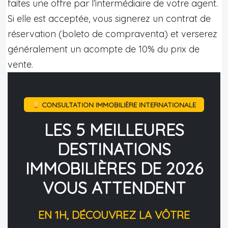
faites une offre par l’intermédiaire de votre agent.
Si elle est acceptée, vous signerez un contrat de
réservation (boleto de compraventa) et verserez
généralement un acompte de 10% du prix de
vente.
CONSULTATION IMMOBILIÈRE INTERNATIONALE
LES 5 MEILLEURES
DESTINATIONS
IMMOBILIÈRES DE 2026
VOUS ATTENDENT
EN 1H, DÉCOUVREZ LA VÔTRE