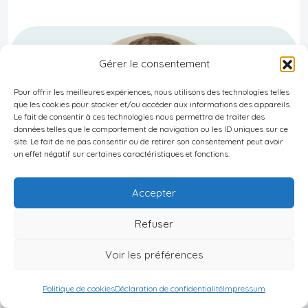
Gérer le consentement
Pour offrir les meilleures expériences, nous utilisons des technologies telles
que les cookies pour stocker et/ou accéder aux informations des appareils.
Le fait de consentir à ces technologies nous permettra de traiter des
données telles que le comportement de navigation ou les ID uniques sur ce
site. Le fait de ne pas consentir ou de retirer son consentement peut avoir
un effet négatif sur certaines caractéristiques et fonctions.
Accepter
Cyril Jarnias
Refuser
Expert en gestion de patrimoine internationale depuis plus
Voir les préférences
de 20 ans, j’accompagne mes clients dans la diversification
stratégique de leur patrimoine à l’étranger, un impératif
Politique de cookies
Déclaration de confidentialité
Impressum
face à l’instabilité géopolitique et fiscale mondiale. Au-delà