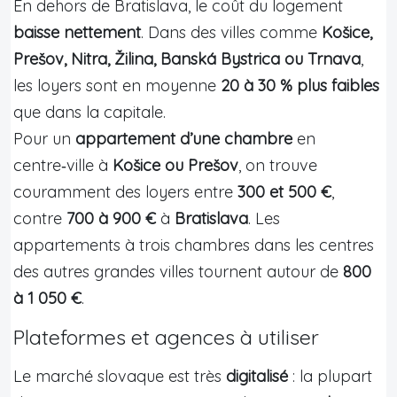
En dehors de Bratislava, le coût du logement
baisse nettement
. Dans des villes comme
Košice,
Prešov, Nitra, Žilina, Banská Bystrica ou Trnava
,
les loyers sont en moyenne
20 à 30 % plus faibles
que dans la capitale.
Pour un
appartement d’une chambre
en
centre‑ville à
Košice ou Prešov
, on trouve
couramment des loyers entre
300 et 500 €
,
contre
700 à 900 €
à
Bratislava
. Les
appartements à trois chambres dans les centres
des autres grandes villes tournent autour de
800
à 1 050 €
.
Plateformes et agences à utiliser
Le marché slovaque est très
digitalisé
: la plupart