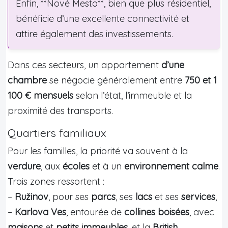
Enfin, **Nové Mesto**, bien que plus résidentiel,
bénéficie d’une excellente connectivité et
attire également des investissements.
Dans ces secteurs, un appartement
d’une
chambre
se négocie généralement entre
750 et 1
100 € mensuels
selon l’état, l’immeuble et la
proximité des transports.
Quartiers familiaux
Pour les familles, la priorité va souvent à la
verdure
, aux
écoles
et à un
environnement calme
.
Trois zones ressortent :
–
Ružinov
, pour ses
parcs
, ses
lacs
et ses
services
,
–
Karlova Ves
, entourée de
collines boisées
, avec
maisons
et
petits immeubles
, et la
British