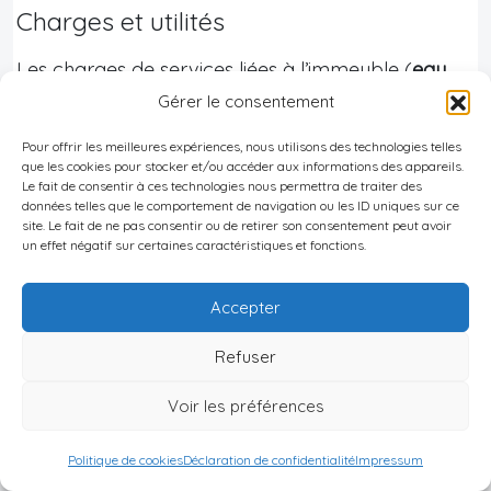
Charges et utilités
Les charges de services liées à l’immeuble (
eau,
chauffage, nettoyage, ascenseur, etc.
) sont
Gérer le consentement
presque toujours au nom du
propriétaire
, qui vous
Pour offrir les meilleures expériences, nous utilisons des technologies telles
refacture sous forme d’acompte mensuel. Une
que les cookies pour stocker et/ou accéder aux informations des appareils.
Le fait de consentir à ces technologies nous permettra de traiter des
fois par an, un relevé de régularisation compare
données telles que le comportement de navigation ou les ID uniques sur ce
site. Le fait de ne pas consentir ou de retirer son consentement peut avoir
acomptes et consommation réelle : vous pouvez
un effet négatif sur certaines caractéristiques et fonctions.
alors devoir compléter ou récupérer un
trop‑perçu
.
Accepter
L’électricité, et le gaz si le logement en est équipé,
Refuser
peuvent être :
énergétiques
.
–
Soit inclus dans les charges payées au
Voir les préférences
propriétaire,
–
Soit réglés directement au fournisseur, auquel
Politique de cookies
Déclaration de confidentialité
Impressum