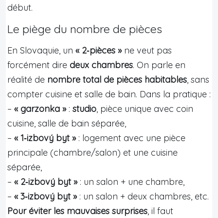
début.
Le piège du nombre de pièces
En Slovaquie, un
« 2‑pièces »
ne veut pas
forcément dire
deux chambres
. On parle en
réalité de
nombre total de pièces habitables
, sans
compter cuisine et salle de bain. Dans la pratique :
–
« garzonka »
:
studio
, pièce unique avec coin
cuisine, salle de bain séparée,
–
« 1‑izbový byt »
: logement avec une pièce
principale (chambre/salon) et une cuisine
séparée,
–
« 2‑izbový byt »
: un salon + une chambre,
–
« 3‑izbový byt »
: un salon + deux chambres, etc.
Pour éviter les mauvaises surprises
, il faut