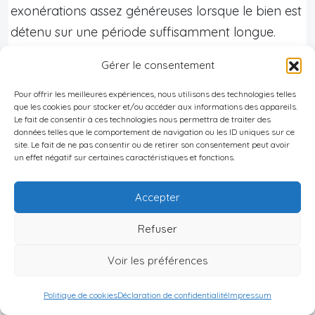
exonérations assez généreuses lorsque le bien est
détenu sur une période suffisamment longue.
En règle générale,
la plus‑value imposable est la
Gérer le consentement
différence entre le prix de vente et le coût
d’acquisition
(prix d’achat augmenté
Pour offrir les meilleures expériences, nous utilisons des technologies telles
que les cookies pour stocker et/ou accéder aux informations des appareils.
éventuellement de certains frais venus majorer le
Le fait de consentir à ces technologies nous permettra de traiter des
données telles que le comportement de navigation ou les ID uniques sur ce
coût), diminuée des dépenses directement liées à
site. Le fait de ne pas consentir ou de retirer son consentement peut avoir
la cession.
un effet négatif sur certaines caractéristiques et fonctions.
Pour un particulier qui n’a pas enregistré son bien
Accepter
comme
actif professionnel
, deux cas principaux
d’
exonération
existent :
Refuser
–
Le bien a été sa résidence principale pendant
Voir les préférences
au moins deux ans avant la vente
, et n’a pas été
utilisé à des fins professionnelles dans les
cinq
Politique de cookies
Déclaration de confidentialité
Impressum
dernières années
.