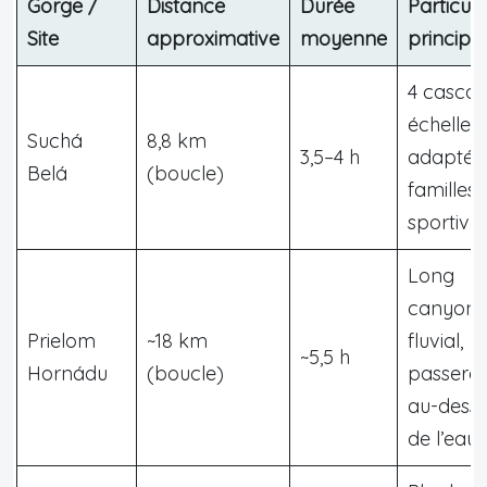
Gorge /
Distance
Durée
Particula
Site
approximative
moyenne
principa
4 cascad
échelles,
Suchá
8,8 km
3,5–4 h
adapté 
Belá
(boucle)
familles
sportive
Long
canyon
Prielom
~18 km
fluvial,
~5,5 h
Hornádu
(boucle)
passerel
au-dess
de l’eau