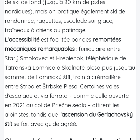
de ski de fond (jusqu’à 80 km de pistes
nordiques), mais on pratique également ski de
randonnée, raquettes, escalade sur glace,
traîneaux à chiens ou patinage.
L’
accessibilité
est facilitée par des
remontées
mécaniques remarquables
: funiculaire entre
Starý Smokovec et Hrebienok, téléphérique de
Tatranská Lomnica à Skalnaté pleso puis jusqu’au
sommet de Lomnický štít, train à crémaillère
entre Štrba et Štrbské Pleso. Certaines voies
d’escalade et via ferrata – comme celle ouverte
en 2021 au col de Priečne sedlo – attirent les
alpinistes, tandis que l’
ascension du Gerlachovský
štít
se fait avec guide agréé.