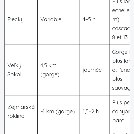
Plus lon
échelle (
Piecky
Variable
4–5 h
m),
cascade
8 et 13 
Gorge la
plus lon
Veľký
4,5 km
journée
et l’une 
Sokol
(gorge)
plus
sauvage
Plus peti
Zejmarská
~1 km (gorge)
1,5–2 h
canyon 
roklina
parc