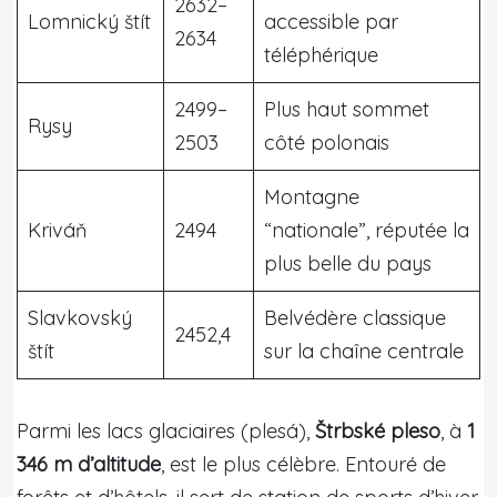
2632–
Lomnický štít
accessible par
2634
téléphérique
2499–
Plus haut sommet
Rysy
2503
côté polonais
Montagne
Kriváň
2494
“nationale”, réputée la
plus belle du pays
Slavkovský
Belvédère classique
2452,4
štít
sur la chaîne centrale
Parmi les lacs glaciaires (plesá),
Štrbské pleso
, à
1
346 m d’altitude
, est le plus célèbre. Entouré de