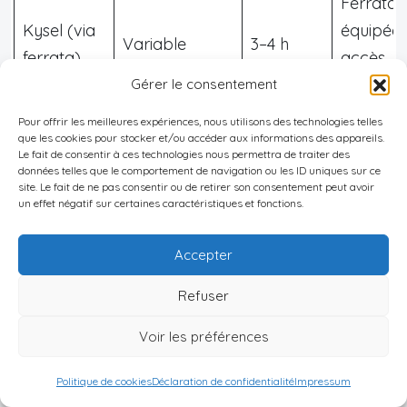
Ferrata
Kysel (via
équipée,
Variable
3–4 h
ferrata)
accès
régleme
Gérer le consentement
Pour offrir les meilleures expériences, nous utilisons des technologies telles
que les cookies pour stocker et/ou accéder aux informations des appareils.
Le parc est aussi réputé pour la
grotte de glace
Le fait de consentir à ces technologies nous permettra de traiter des
données telles que le comportement de navigation ou les ID uniques sur ce
de Dobšiná
, inscrite au patrimoine mondial de
site. Le fait de ne pas consentir ou de retirer son consentement peut avoir
l’
UNESCO
au sein du bien “Grottes du karst
un effet négatif sur certaines caractéristiques et fonctions.
d’Aggtelek et du karst slovaque”. Découverte en
Accepter
1870, ouverte au public depuis la fin du XIXᵉ siècle,
elle a été l’une des premières grottes d’Europe à
Refuser
bénéficier de l’éclairage électrique. Ses dépôts de
Voir les préférences
glace, parfois épais de
25 mètres
, couvrent plus
de 11 000 m² pour une température moyenne
Politique de cookies
Déclaration de confidentialité
Impressum
voisine de –1 °C.