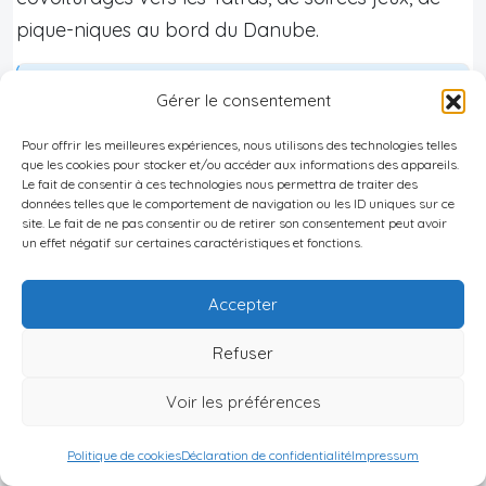
pique-niques au bord du Danube.
Bon à savoir :
Gérer le consentement
Des applications comme Boo (basée sur la
Pour offrir les meilleures expériences, nous utilisons des technologies telles
personnalité), Wooh (qui propose un·e ami·e
que les cookies pour stocker et/ou accéder aux informations des appareils.
Le fait de consentir à ces technologies nous permettra de traiter des
potentiel·le par semaine), Tinder ou Bumble
données telles que le comportement de navigation ou les ID uniques sur ce
peuvent servir à se faire des amis, pas
site. Le fait de ne pas consentir ou de retirer son consentement peut avoir
un effet négatif sur certaines caractéristiques et fonctions.
uniquement pour des rencontres amoureuses.
Pour une première rencontre, il est essentiel
Accepter
de choisir un lieu public et de communiquer
Refuser
clairement ses attentes.
Voir les préférences
Les données sur l’usage des réseaux sociaux en
Slovaquie montrent une forte présence des
14–
Politique de cookies
Déclaration de confidentialité
Impressum