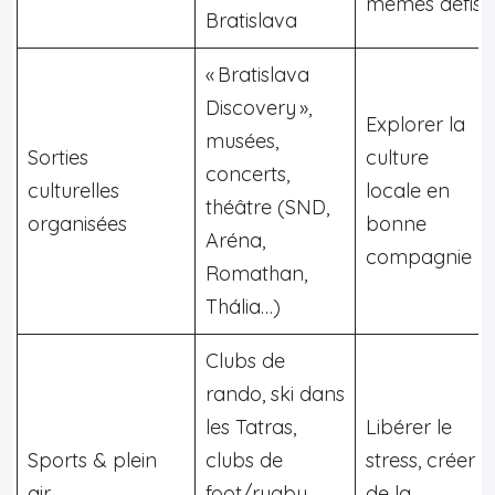
mêmes défis
Bratislava
« Bratislava
Discovery »,
Explorer la
musées,
Sorties
culture
concerts,
culturelles
locale en
théâtre (SND,
organisées
bonne
Aréna,
compagnie
Romathan,
Thália…)
Clubs de
rando, ski dans
les Tatras,
Libérer le
Sports & plein
clubs de
stress, créer
air
foot/rugby
de la