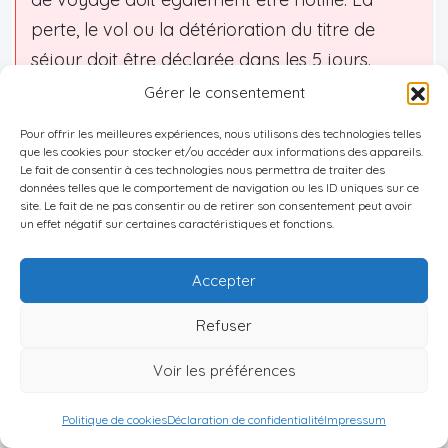
perte, le vol ou la détérioration du titre de
séjour doit être déclarée dans les 5 jours.
Enfin, les ressortissants de pays tiers doivent
Gérer le consentement
informer la police s’ils prévoient un séjour de
Pour offrir les meilleures expériences, nous utilisons des technologies telles
plus de 30 jours hors de leur adresse
que les cookies pour stocker et/ou accéder aux informations des appareils.
Le fait de consentir à ces technologies nous permettra de traiter des
enregistrée, ou de plus de 180 jours
données telles que le comportement de navigation ou les ID uniques sur ce
consécutifs hors du territoire slovaque.
site. Le fait de ne pas consentir ou de retirer son consentement peut avoir
un effet négatif sur certaines caractéristiques et fonctions.
Ne pas mettre à jour ces informations
peut
Accepter
entraîner des difficultés en cas de contrôle, ou
Refuser
lors du renouvellement du titre.
Pourquoi l’adresse enregistrée est-elle
Voir les préférences
si importante ?
Politique de cookies
Déclaration de confidentialité
Impressum
L’enregistrement de l’adresse est une sorte de
clé