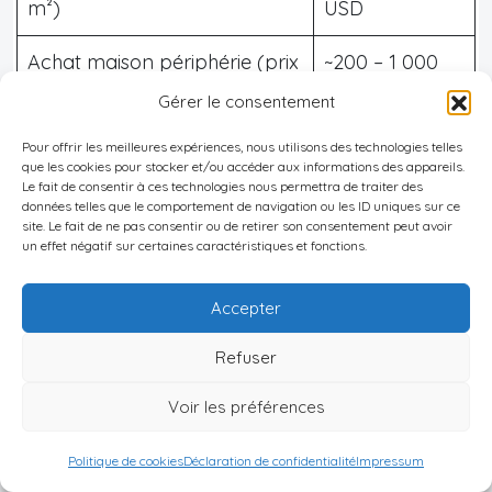
m²)
USD
Achat maison périphérie (prix
~200 – 1 000
au m²)
USD
Gérer le consentement
Taux d’intérêt hypothécaire
Pour offrir les meilleures expériences, nous utilisons des technologies telles
5 – 11 % / an
que les cookies pour stocker et/ou accéder aux informations des appareils.
(20 ans)
Le fait de consentir à ces technologies nous permettra de traiter des
données telles que le comportement de navigation ou les ID uniques sur ce
site. Le fait de ne pas consentir ou de retirer son consentement peut avoir
un effet négatif sur certaines caractéristiques et fonctions.
Ces chiffres doivent être interprétés avec
prudence.
Ils reflètent davantage quelques
Accepter
transactions isolées ou estimations qu’un marché
Refuser
structuré. D’autant que :
Voir les préférences
Bon à savoir :
Il n’existe pas de crédit immobilier moderne.
Politique de cookies
Déclaration de confidentialité
Impressum