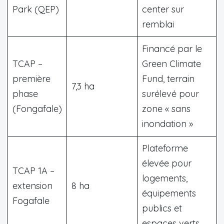
Park (QEP)
center sur
remblai
Financé par le
TCAP –
Green Climate
première
Fund, terrain
7,3 ha
phase
surélevé pour
(Fongafale)
zone « sans
inondation »
Plateforme
élevée pour
TCAP 1A –
logements,
extension
8 ha
équipements
Fogafale
publics et
espaces verts