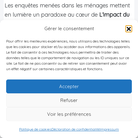
Les enquêtes menées dans les ménages mettent
en lumière un paradoxe au cœur de
L’impact du
climat sur l’
immobilier à Tuvalu
. D’un côté,
97 %
Gérer le consentement
des foyers
déclarent avoir déjà subi des aléas
climatiques (inondations, sécheresses, intrusion
Pour offrir les meilleures expériences, nous utilisons des technologies telles
que les cookies pour stocker et/ou accéder aux informations des appareils.
saline). Une majorité d’entre eux considère qu’une
Le fait de consentir à ces technologies nous permettra de traiter des
données telles que le comportement de navigation ou les ID uniques sur ce
migration deviendrait nécessaire si ces impacts
site. Le fait de ne pas consentir ou de retirer son consentement peut avoir
dégradaient encore leurs conditions de vie de
un effet négatif sur certaines caractéristiques et fonctions.
base (eau, nourriture, logement). Les facteurs
Accepter
environnementaux qui pourraient déclencher un
départ sont très clairement identifiés : montée des
Refuser
eaux, intrusion saline, sécheresse, inondations.
Voir les préférences
Bon à savoir :
Politique de cookies
Déclaration de confidentialité
Impressum
La majorité des Tuvaluans ne souhaitent pas