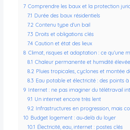
7
Comprendre les baux et la protection jurid
7.1
Durée des baux résidentiels
7.2
Contenu type d’un bail
7.3
Droits et obligations clés
7.4
Caution et état des lieux
8
Climat, risques et adaptation : ce qu’une 
8.1
Chaleur permanente et humidité élevé
8.2
Pluies tropicales, cyclones et montée 
8.3
Eau potable et électricité : des points à
9
Internet : ne pas imaginer du télétravail int
9.1
Un internet encore très lent
9.2
Infrastructures en progression, mais con
10
Budget logement : au‑delà du loyer
10.1
Électricité, eau, internet : postes clés