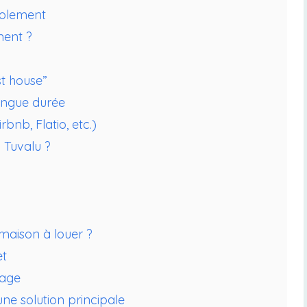
isolement
ment ?
st house”
ongue durée
bnb, Flatio, etc.)
 Tuvalu ?
aison à louer ?
et
nage
une solution principale