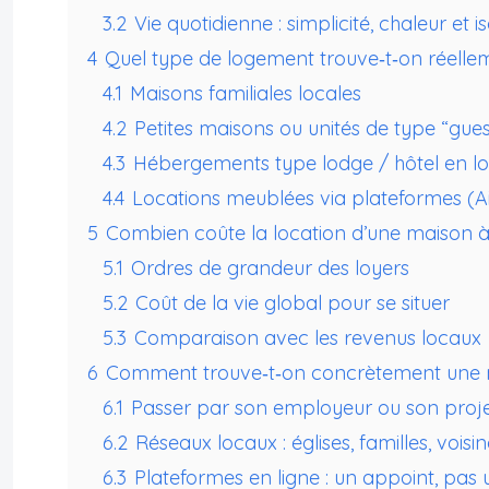
3.2
Vie quotidienne : simplicité, chaleur et 
4
Quel type de logement trouve‑t‑on réelle
4.1
Maisons familiales locales
4.2
Petites maisons ou unités de type “gue
4.3
Hébergements type lodge / hôtel en l
4.4
Locations meublées via plateformes (Air
5
Combien coûte la location d’une maison à
5.1
Ordres de grandeur des loyers
5.2
Coût de la vie global pour se situer
5.3
Comparaison avec les revenus locaux
6
Comment trouve‑t‑on concrètement une m
6.1
Passer par son employeur ou son proj
6.2
Réseaux locaux : églises, familles, voisi
6.3
Plateformes en ligne : un appoint, pas 