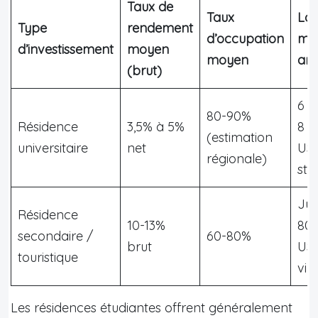
Taux de
Taux
Loy
Type
rendement
d’occupation
mo
d’investissement
moyen
moyen
ann
(brut)
6 0
80-90%
Résidence
3,5% à 5%
8 0
(estimation
universitaire
net
US
régionale)
stu
Jus
Résidence
10-13%
80 
secondaire /
60-80%
brut
US
touristique
vill
Les résidences étudiantes offrent généralement