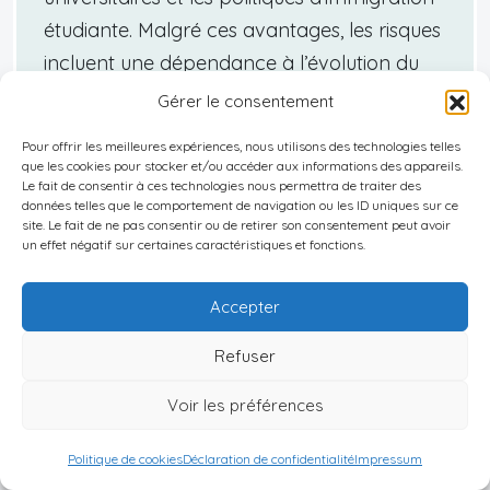
étudiante. Malgré ces avantages, les risques
incluent une dépendance à l’évolution du
nombre d’étudiants étrangers, et les
Gérer le consentement
investisseurs doivent envisager de diversifier
Pour offrir les meilleures expériences, nous utilisons des technologies telles
les types de logements ou de cibler
que les cookies pour stocker et/ou accéder aux informations des appareils.
Le fait de consentir à ces technologies nous permettra de traiter des
plusieurs villes pour atténuer l’impact des
données telles que le comportement de navigation ou les ID uniques sur ce
variations locales du marché.
site. Le fait de ne pas consentir ou de retirer son consentement peut avoir
un effet négatif sur certaines caractéristiques et fonctions.
Accepter
Le rôle des colocations Erasmus au
Vanuatu
Refuser
Voir les préférences
Le concept de colocation Erasmus désigne la
mise en place de logements partagés entre
Politique de cookies
Déclaration de confidentialité
Impressum
étudiants, favorisant la mixité culturelle et