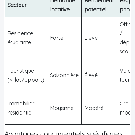
Demande
Rendement
Risqu
Secteur
locative
potentiel
princ
Offre 
Résidence
/
Forte
Élevé
étudiante
dépe
scolai
Touristique
Volatil
Saisonnière
Élevé
(villas/appart)
touris
Immobilier
Crois
Moyenne
Modéré
résidentiel
modé
Avantages concurrentiels spécifiques