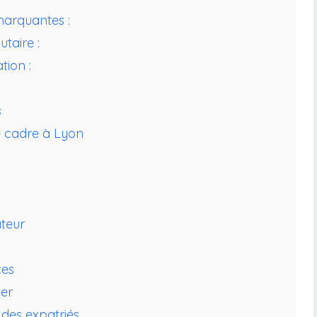
marquantes :
taire :
tion :
s
e cadre à Lyon
teur
ces
ier
 des expatriés