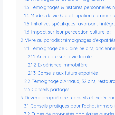
1.3
Témoignages & histoires personnelles 
1.4
Modes de vie & participation communau
1.5
Initiatives spécifiques favorisant l’intégra
1.6
Impact sur leur perception culturelle :
2
Vivre au paradis : témoignages d’expatrié
2.1
Témoignage de Claire, 38 ans, ancienn
2.1.1
Anecdote sur la vie locale
2.1.2
Expérience immobilière
2.1.3
Conseils aux futurs expatriés
2.2
Témoignage d’Arnaud, 52 ans, restaura
2.3
Conseils partagés :
3
Devenir propriétaire : conseils et expérien
3.1
Conseils pratiques pour l’achat immobil
3.2
Types de propriétés populaires auprès