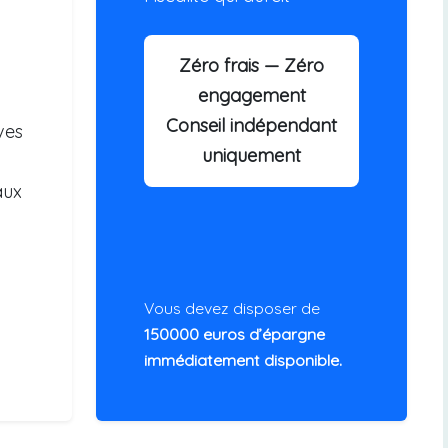
Zéro frais — Zéro
engagement
Conseil indépendant
ves
uniquement
aux
Vous devez disposer de
150000 euros d’épargne
immédiatement disponible.