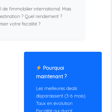
 de l'immobilier international. Mais
stination ? Quel rendement ?
er votre fiscalité ?
Pourquoi
maintenant ?
Les meilleures deals
disparaissent (3-6 mois)
Taux en évolution
Fiscalité qui durcit