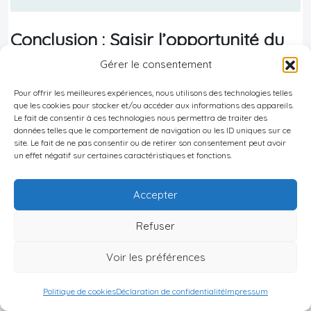
Conclusion : Saisir l’opportunité du
Vanuatu
Gérer le consentement
Pour offrir les meilleures expériences, nous utilisons des technologies telles
Le Vanuatu représente une opportunité
que les cookies pour stocker et/ou accéder aux informations des appareils.
exceptionnelle pour les investisseurs immobiliers à
Le fait de consentir à ces technologies nous permettra de traiter des
données telles que le comportement de navigation ou les ID uniques sur ce
la recherche d’un marché émergent dans le
site. Le fait de ne pas consentir ou de retirer son consentement peut avoir
un effet négatif sur certaines caractéristiques et fonctions.
secteur de la location saisonnière. Avec sa beauté
naturelle incomparable, son cadre réglementaire
Accepter
favorable et son potentiel de croissance
touristique, l’archipel offre un terrain fertile pour
Refuser
des investissements rentables et durables.
Voir les préférences
La clé du succès dans ce marché réside dans une
Politique de cookies
Déclaration de confidentialité
Impressum
approche équilibrée, combinant une gestion