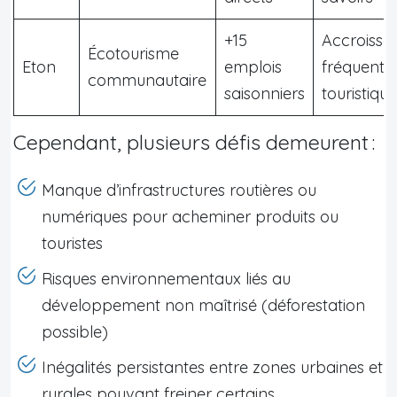
+15
Accroiss
Écotourisme
Eton
emplois
fréquenta
communautaire
saisonniers
touristique
Cependant, plusieurs défis demeurent :
Manque d’infrastructures routières ou
numériques pour acheminer produits ou
touristes
Risques environnementaux liés au
développement non maîtrisé (déforestation
possible)
Inégalités persistantes entre zones urbaines et
rurales pouvant freiner certains