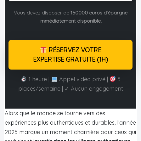
Vous devez disposer de
150000 euros d’épargne
immédiatement disponible.
RÉSERVEZ VOTRE
EXPERTISE GRATUITE (1H)
1 heure |
Appel vidéo privé |
5
places/semaine | ✓ Aucun engagement
Alors que le monde se tourne vers des
expériences plus authentiques et durables, l’année
2025 marque un moment charnière pour ceux qui