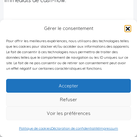
immédiats de cash-flow.
Gérer le consentement
LES 5 MEILLEURES
DESTINATIONS
Pour offrir les meilleures expériences, nous utilisons des technologies telles
que les cookies pour stocker et/ou accéder aux informations des appareils.
IMMOBILIÈRES DE 2026
Le fait de consentir à ces technologies nous permettra de traiter des
données telles que le comportement de navigation ou les ID uniques sur ce
VOUS ATTENDENT
site. Le fait de ne pas consentir ou de retirer son consentement peut avoir
un effet négatif sur certaines caractéristiques et fonctions.
EN 1H, DÉCOUVREZ LA VÔTRE
Accepter
Vous avez compris le potentiel de
Refuser
l'immobilier international. Mais où
commencer ? Quelle destination ? Quel
Voir les préférences
rendement ? Comment sécuriser votre
Politique de cookies
Déclaration de confidentialité
Impressum
fiscalité ?