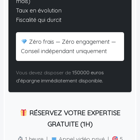
mois)
Taux en évolution
Fiscalité qui durcit
Zéro frais — Zéro engagement —
Conseil indépendant uniquement
Vous devez disposer de
150000 euros
d’épargne immédiatement disponible.
RÉSERVEZ VOTRE EXPERTISE
GRATUITE (1H)
1 heure |
Appel vidéo privé |
5