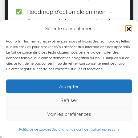
Roadmap d'action clé en main —
Dossier, mode financement, gestion
Gérer le consentement
Pour offrir les meilleures expériences, nous utilisons des technologies telles
que les cookies pour stocker et/ou accéder aux informations des appareils.
Pourquoi maintenant ?
Le fait de consentir à ces technologies nous permettra de traiter des
données telles que le comportement de navigation ou les ID uniques sur ce
site. Le fait de ne pas consentir ou de retirer son consentement peut avoir
Les meilleures deals disparaissent (3-6
un effet négatif sur certaines caractéristiques et fonctions.
mois)
Taux en évolution
Accepter
Fiscalité qui durcit
Refuser
Voir les préférences
Zéro frais — Zéro engagement
Politique de cookies
Déclaration de confidentialité
Impressum
Conseil indépendant uniquement