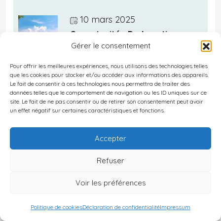
10 mars 2025
Opportunités De Location
Gérer le consentement
Saisonnière à Taïwan
Pour offrir les meilleures expériences, nous utilisons des technologies telles
que les cookies pour stocker et/ou accéder aux informations des appareils.
Le fait de consentir à ces technologies nous permettra de traiter des
données telles que le comportement de navigation ou les ID uniques sur ce
10 mars 2025
site. Le fait de ne pas consentir ou de retirer son consentement peut avoir
Projets Futurs De
un effet négatif sur certaines caractéristiques et fonctions.
Développement Urbain à
Accepter
Taïwan
Refuser
Voir les préférences
10 mars 2025
Négocier Un Achat Immobilier à
Politique de cookies
Déclaration de confidentialité
Impressum
Taïwan : Conseils Clés