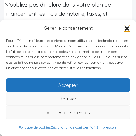
N’oubliez pas d’inclure dans votre plan de
financement les frais de notaire, taxes, et
éventuels travaux. Une demande de prêt
Gérer le consentement
complémentaire en cours de route pourrait être
mal perçue.
Pour offrir les meilleures expériences, nous utilisons des technologies telles
que les cookies pour stocker et/ou accéder aux informations des appareils.
Le fait de consentir à ces technologies nous permettra de traiter des
données telles que le comportement de navigation ou les ID uniques sur ce
Bon à savoir
:
site. Le fait de ne pas consentir ou de retirer son consentement peut avoir
un effet négatif sur certaines caractéristiques et fonctions.
En cas de refus, n'hésitez pas à demander
des explications détaillées à la banque. Cela
Accepter
vous permettra d'améliorer votre dossier
pour une future demande.
Refuser
Voir les préférences
Conclusion : Un investissement
Politique de cookies
Déclaration de confidentialité
Impressum
immobilier à Taïwan, un défi