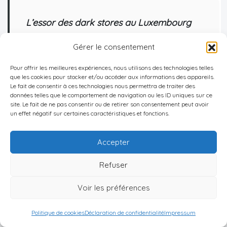
L’essor des dark stores au Luxembourg
agit comme un catalyseur de
Gérer le consentement
transformation urbaine, nécessitant une
adaptation rapide des politiques
Pour offrir les meilleures expériences, nous utilisons des technologies telles
que les cookies pour stocker et/ou accéder aux informations des appareils.
publiques et une réflexion sur l’avenir des
Le fait de consentir à ces technologies nous permettra de traiter des
données telles que le comportement de navigation ou les ID uniques sur ce
espaces commerciaux et résidentiels.
site. Le fait de ne pas consentir ou de retirer son consentement peut avoir
un effet négatif sur certaines caractéristiques et fonctions.
Accepter
Bon à savoir
:
Refuser
Voir les préférences
LES 5 MEILLEURES
DESTINATIONS
Politique de cookies
Déclaration de confidentialité
Impressum