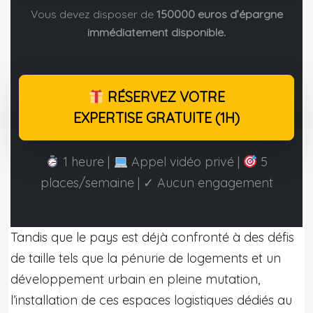
Vous devez disposer de
150000 euros d’épargne
immédiatement disponible.
RÉSERVEZ VOTRE
EXPERTISE GRATUITE (1H)
1 heure |
Appel vidéo privé |
5
places/semaine | ✓ Aucun engagement
Tandis que le pays est déjà confronté à des défis
de taille tels que la pénurie de logements et un
développement urbain en pleine mutation,
l’installation de ces espaces logistiques dédiés au