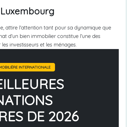
u Luxembourg
, attire l’attention tant pour sa dynamique que
chat d’un bien immobilier constitue l’une des
 les investisseurs et les ménages.
OBILIÈRE INTERNATIONALE
EILLEURES
NATIONS
RES DE 2026