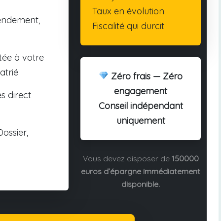
Taux en évolution
endement,
Fiscalité qui durcit
tée à votre
atrié
Zéro frais — Zéro
engagement
s direct
Conseil indépendant
uniquement
ossier,
Vous devez disposer de
150000
euros d’épargne immédiatement
disponible.