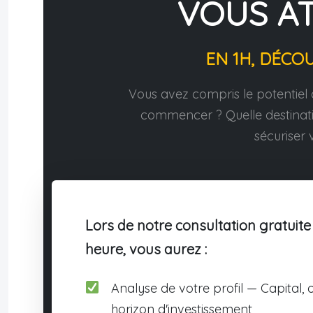
VOUS A
EN 1H, DÉCO
Vous avez compris le potentiel d
commencer ? Quelle destina
sécuriser v
Lors de notre consultation gratuite
heure, vous aurez :
Analyse de votre profil — Capital, o
horizon d'investissement