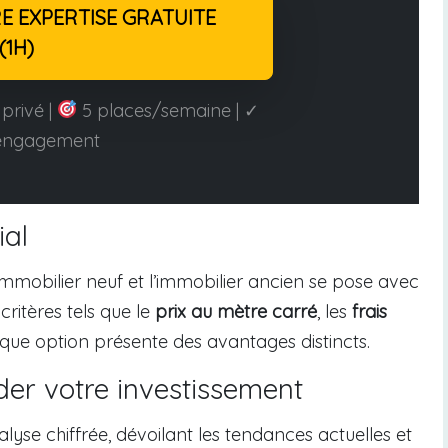
 EXPERTISE GRATUITE
(1H)
privé |
5 places/semaine | ✓
engagement
ial
’immobilier neuf et l’immobilier ancien se pose avec
ritères tels que le
prix au mètre carré
, les
frais
aque option présente des avantages distincts.
der votre investissement
alyse chiffrée, dévoilant les tendances actuelles et