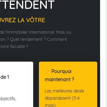
TTENDENT
UVREZ LA VÔTRE
e l'immobilier international. Mais où
tion ? Quel rendement ? Comment
otre fiscalité ?
Pourquoi
 de 1
maintenant ?
Les meilleures deals
disparaissent (3-6
bjectifs,
mois)