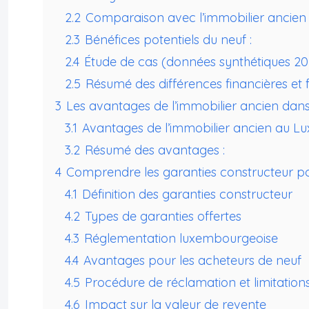
2.2
Comparaison avec l’immobilier ancien 
2.3
Bénéfices potentiels du neuf :
2.4
Étude de cas (données synthétiques 202
2.5
Résumé des différences financières et fi
3
Les avantages de l’immobilier ancien dan
3.1
Avantages de l’immobilier ancien au 
3.2
Résumé des avantages :
4
Comprendre les garanties constructeur po
4.1
Définition des garanties constructeur
4.2
Types de garanties offertes
4.3
Réglementation luxembourgeoise
4.4
Avantages pour les acheteurs de neuf
4.5
Procédure de réclamation et limitation
4.6
Impact sur la valeur de revente