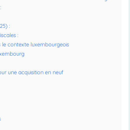
:
5) :
scales :
s le contexte luxembourgeois
Luxembourg
ur une acquisition en neuf
s