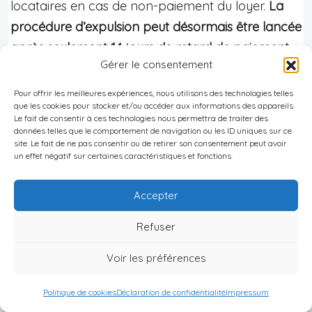
locataires en cas de non-paiement du loyer.
La
procédure d’expulsion peut désormais être lancée
après seulement 14 jours de retard de paiement,
Gérer le consentement
contre 60 jours auparavant
.
Pour offrir les meilleures expériences, nous utilisons des technologies telles
Concernant la fiscalité,
les revenus locatifs sont
que les cookies pour stocker et/ou accéder aux informations des appareils.
soumis à un impôt de 5% pour les particuliers
.
Le fait de consentir à ces technologies nous permettra de traiter des
données telles que le comportement de navigation ou les ID uniques sur ce
Cependant, comme mentionné précédemment,
site. Le fait de ne pas consentir ou de retirer son consentement peut avoir
un effet négatif sur certaines caractéristiques et fonctions.
la création d’une société peut permettre de
bénéficier d’un taux réduit de 1% sous certaines
Accepter
conditions.
Refuser
Il est vivement recommandé de consulter un
avocat local spécialisé en droit immobilier pour
Voir les préférences
vous assurer de la conformité de vos pratiques
Politique de cookies
Déclaration de confidentialité
Impressum
avec la législation géorgienne en vigueur.