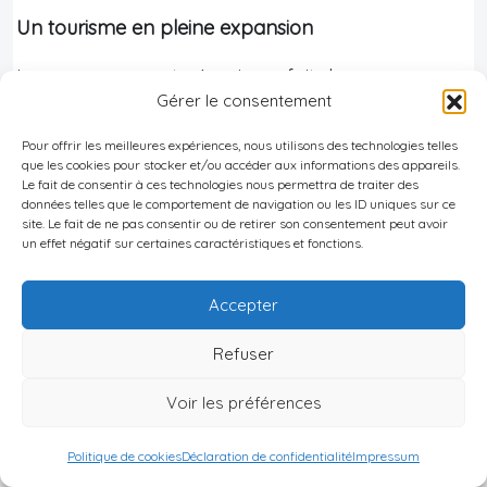
Un tourisme en pleine expansion
Le gouvernement géorgien a fait du
Gérer le consentement
développement touristique une priorité nationale.
Des investissements massifs sont prévus dans les
Pour offrir les meilleures expériences, nous utilisons des technologies telles
que les cookies pour stocker et/ou accéder aux informations des appareils.
infrastructures (aéroports, routes, ports de
Le fait de consentir à ces technologies nous permettra de traiter des
plaisance) pour améliorer l’accessibilité et
données telles que le comportement de navigation ou les ID uniques sur ce
site. Le fait de ne pas consentir ou de retirer son consentement peut avoir
l’attractivité de la côte. L’objectif affiché est
un effet négatif sur certaines caractéristiques et fonctions.
d’atteindre 10 millions de visiteurs annuels d’ici
2030, contre 5,4 millions en 2023.
Accepter
Une économie dynamique et stable
Refuser
La Géorgie affiche une croissance économique
Voir les préférences
solide, avec un PIB en hausse de 5,8% en 2024. Les
Politique de cookies
Déclaration de confidentialité
Impressum
réformes économiques et la lutte contre la