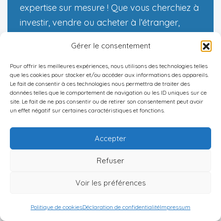
expertise sur mesure ! Que vous cherchiez à
investir, vendre ou acheter à l’étranger,
nous avons les solutions adaptées à vos
Gérer le consentement
besoins. N’attendez plus pour réaliser vos
ambitions immobilières à l’international.
Pour offrir les meilleures expériences, nous utilisons des technologies telles
que les cookies pour stocker et/ou accéder aux informations des appareils.
N’hésitez pas à
me contacter
pour un
Le fait de consentir à ces technologies nous permettra de traiter des
données telles que le comportement de navigation ou les ID uniques sur ce
accompagnement personnalisé et
site. Le fait de ne pas consentir ou de retirer son consentement peut avoir
transformez vos projets en réalités.
un effet négatif sur certaines caractéristiques et fonctions.
Accepter
Décharge de responsabilité :
Les informations
Refuser
fournies sur ce site web sont présentées à titre
Voir les préférences
informatif uniquement et ne constituent en
aucun cas des conseils financiers, juridiques ou
Politique de cookies
Déclaration de confidentialité
Impressum
professionnels. Nous vous encourageons à