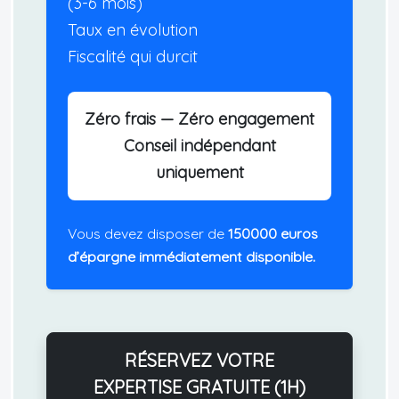
(3-6 mois)
Taux en évolution
Fiscalité qui durcit
Zéro frais — Zéro engagement
Conseil indépendant
uniquement
Vous devez disposer de
150000 euros
d’épargne immédiatement disponible.
RÉSERVEZ VOTRE
EXPERTISE GRATUITE (1H)