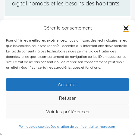
digital nomads et les besoins des habitants.
Gérer le consentement
Êtes-vous prêt à explorer des opportunités
Pour offrir les meilleures expériences, nous utilisons des technologies telles
immobilières internationales qui
que les cookies pour stocker et/ou accéder aux informations des appareils.
Le fait de consentir à ces technologies nous permettra de traiter des
transformeront votre portefeuille? Grâce à
données telles que le comportement de navigation ou les ID uniques sur ce
mon expertise approfondie et à mon
site. Le fait de ne pas consentir ou de retirer son consentement peut avoir
un effet négatif sur certaines caractéristiques et fonctions.
réseau étendu, je vous guiderai vers les
meilleurs investissements partout dans le
Accepter
monde. N’hésitez pas à
me contacter
pour
discuter de vos objectifs spécifiques et
Refuser
découvrir comment je peux vous aider à
Voir les préférences
atteindre vos ambitions immobilières
internationales.
Politique de cookies
Déclaration de confidentialité
Impressum