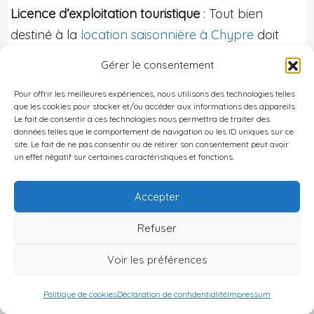
Licence d’exploitation touristique
: Tout bien
destiné à la
location saisonnière à Chypre
doit
obtenir une licence délivrée par l’Office du
Gérer le consentement
Tourisme de Chypre (CTO). Cette licence garantit
Pour offrir les meilleures expériences, nous utilisons des technologies telles
que la propriété répond aux normes de qualité et
que les cookies pour stocker et/ou accéder aux informations des appareils.
de sécurité requises pour l’accueil de touristes.
Le fait de consentir à ces technologies nous permettra de traiter des
données telles que le comportement de navigation ou les ID uniques sur ce
site. Le fait de ne pas consentir ou de retirer son consentement peut avoir
Procédure d’obtention
: La demande de licence
un effet négatif sur certaines caractéristiques et fonctions.
implique une inspection du bien par les autorités
compétentes. Les critères évalués incluent la
Accepter
sécurité, l’hygiène, les équipements et
Refuser
l’accessibilité. Le processus peut prendre plusieurs
semaines, voire quelques mois, il est donc crucial
Voir les préférences
de l’initier bien avant le début de votre activité de
Politique de cookies
Déclaration de confidentialité
Impressum
location.