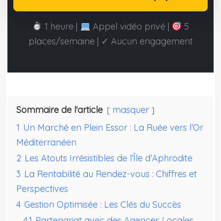
1 heure |
Appel vidéo privé |
5
places/semaine | ✓ Aucun engagement
Sommaire de l'article
masquer
1
Un Marché en Plein Essor : La Ruée vers l’Or
Méditerranéen
2
Les Atouts Irrésistibles de l’Île d’Aphrodite
3
La Rentabilité au Rendez-vous : Chiffres et
Perspectives
4
Gestion Optimisée : Les Clés du Succès
4.1
Partenariat avec des Agences Locales