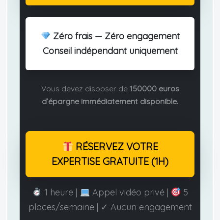
Zéro frais — Zéro engagement
Conseil indépendant uniquement
Vous devez disposer de
150000 euros
d’épargne immédiatement disponible.
RÉSERVEZ VOTRE
EXPERTISE GRATUITE (1H)
1 heure |
Appel vidéo privé |
5
places/semaine | ✓ Aucun engagement