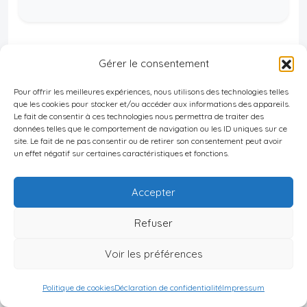
Gérer le consentement
Lors de notre consultation gratuite de 1
Pour offrir les meilleures expériences, nous utilisons des technologies telles
heure, vous aurez :
que les cookies pour stocker et/ou accéder aux informations des appareils.
Le fait de consentir à ces technologies nous permettra de traiter des
données telles que le comportement de navigation ou les ID uniques sur ce
Analyse de votre profil — Capital,
site. Le fait de ne pas consentir ou de retirer son consentement peut avoir
un effet négatif sur certaines caractéristiques et fonctions.
objectifs, horizon d'investissement
Top 5 destinations 2026-2027 —
Accepter
Rendement, sécurité, données
Refuser
complètes
Voir les préférences
Stratégie fiscale optimisée — Adaptée
à votre situation de résident fiscal ou
Politique de cookies
Déclaration de confidentialité
Impressum
d'expatrié