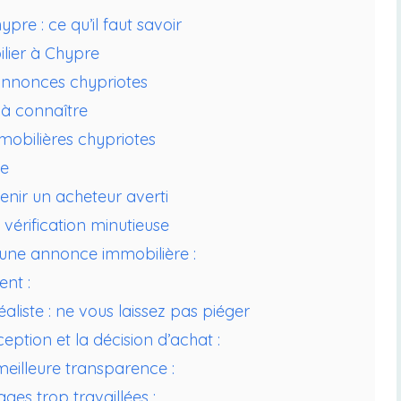
re : ce qu’il faut savoir
lier à Chypre
annonces chypriotes
s à connaître
mobilières chypriotes
ée
ir un acheteur averti
vérification minutieuse
 d’une annonce immobilière :
nt :
éaliste : ne vous laissez pas piéger
eption et la décision d’achat :
eilleure transparence :
ges trop travaillées :