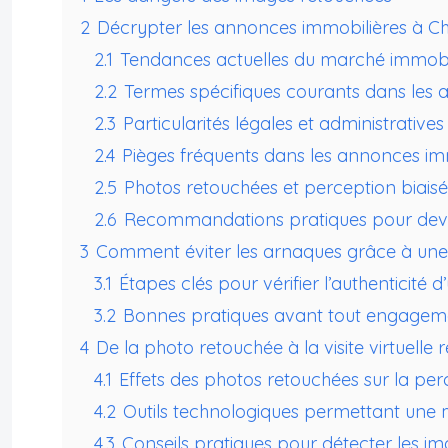
2
Décrypter les annonces immobilières à Chyp
2.1
Tendances actuelles du marché immobi
2.2
Termes spécifiques courants dans les 
2.3
Particularités légales et administrative
2.4
Pièges fréquents dans les annonces im
2.5
Photos retouchées et perception biais
2.6
Recommandations pratiques pour deven
3
Comment éviter les arnaques grâce à une 
3.1
Étapes clés pour vérifier l’authenticité
3.2
Bonnes pratiques avant tout engageme
4
De la photo retouchée à la visite virtuelle r
4.1
Effets des photos retouchées sur la perc
4.2
Outils technologiques permettant une m
4.3
Conseils pratiques pour détecter les ima