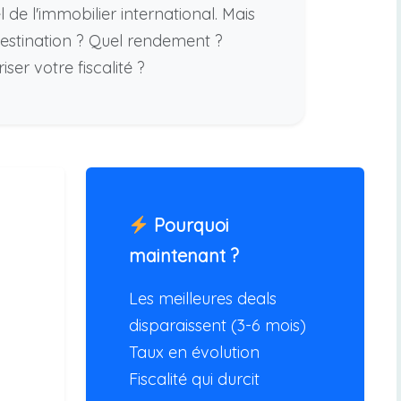
 de l'immobilier international. Mais
stination ? Quel rendement ?
er votre fiscalité ?
Pourquoi
maintenant ?
Les meilleures deals
disparaissent (3-6 mois)
Taux en évolution
Fiscalité qui durcit