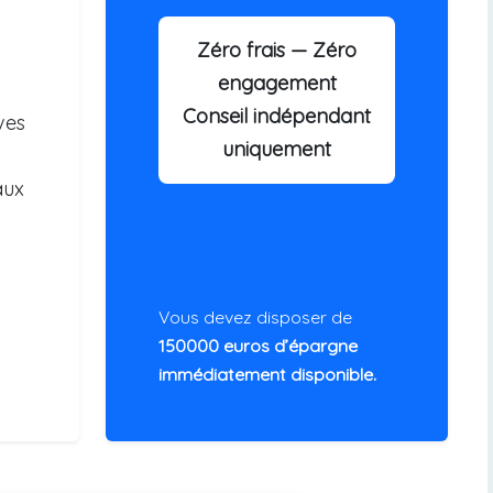
Zéro frais — Zéro
engagement
Conseil indépendant
ves
uniquement
aux
Vous devez disposer de
150000 euros d’épargne
immédiatement disponible.