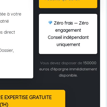
tée à votre
atrié
Zéro frais — Zéro
engagement
s direct
Conseil indépendant
uniquement
ossier,
Vous devez disposer de
150000
euros d’épargne immédiatement
disponible.
 EXPERTISE GRATUITE
(1H)