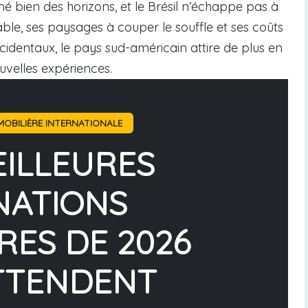
é bien des horizons, et le Brésil n’échappe pas à
ble, ses paysages à couper le souffle et ses coûts
ccidentaux, le pays sud-américain attire de plus en
uvelles expériences.
OBILIÈRE INTERNATIONALE
EILLEURES
NATIONS
RES DE 2026
TTENDENT