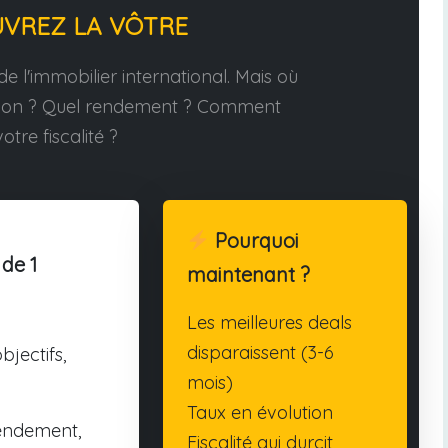
UVREZ LA VÔTRE
e l'immobilier international. Mais où
tion ? Quel rendement ? Comment
otre fiscalité ?
Pourquoi
 de 1
maintenant ?
Les meilleures deals
disparaissent (3-6
bjectifs,
mois)
Taux en évolution
endement,
Fiscalité qui durcit