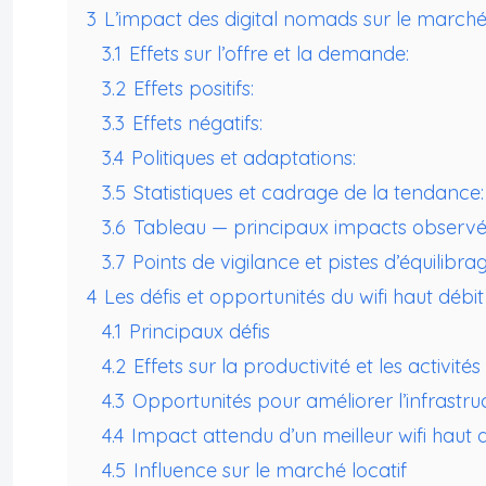
3
L’impact des digital nomads sur le marché l
3.1
Effets sur l’offre et la demande:
3.2
Effets positifs:
3.3
Effets négatifs:
3.4
Politiques et adaptations:
3.5
Statistiques et cadrage de la tendance:
3.6
Tableau — principaux impacts observé
3.7
Points de vigilance et pistes d’équilibrag
4
Les défis et opportunités du wifi haut dé
4.1
Principaux défis
4.2
Effets sur la productivité et les activité
4.3
Opportunités pour améliorer l’infrastruc
4.4
Impact attendu d’un meilleur wifi haut 
4.5
Influence sur le marché locatif