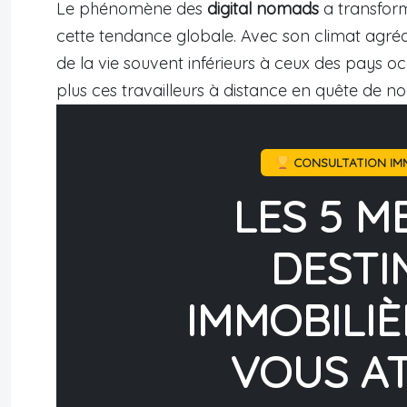
Le phénomène des
digital nomads
a transform
cette tendance globale. Avec son climat agréa
de la vie souvent inférieurs à ceux des pays o
plus ces travailleurs à distance en quête de no
CONSULTATION IMM
LES 5 M
DESTI
IMMOBILIÈ
VOUS A