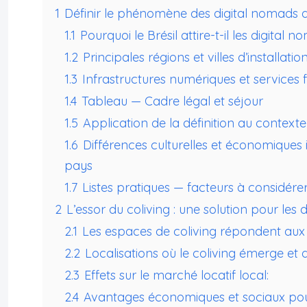
1
Définir le phénomène des digital nomads a
1.1
Pourquoi le Brésil attire-t-il les digital 
1.2
Principales régions et villes d’installatio
1.3
Infrastructures numériques et services f
1.4
Tableau — Cadre légal et séjour
1.5
Application de la définition au contexte
1.6
Différences culturelles et économiques 
pays
1.7
Listes pratiques — facteurs à considére
2
L’essor du coliving : une solution pour les
2.1
Les espaces de coliving répondent aux 
2.2
Localisations où le coliving émerge et
2.3
Effets sur le marché locatif local:
2.4
Avantages économiques et sociaux pour 