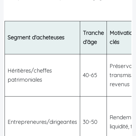
Tranche
Motivation
Segment d’acheteuses
d’âge
clés
Préservati
Héritières/cheffes
40-65
transmissi
patrimoniales
revenus
Rendemen
Entrepreneures/dirigeantes
30-50
liquidité, t