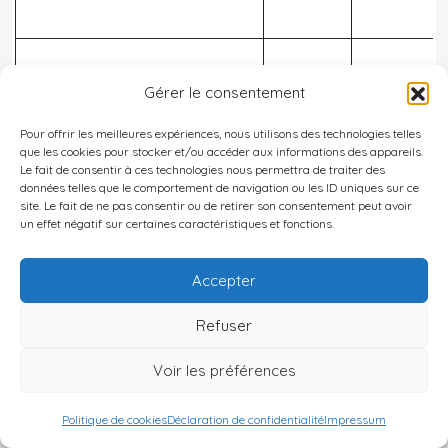
Style de vi
Internationales/bi-
Gérer le consentement
35-60
devise,
résidentes
diversifica
Pour offrir les meilleures expériences, nous utilisons des technologies telles
que les cookies pour stocker et/ou accéder aux informations des appareils.
Le fait de consentir à ces technologies nous permettra de traiter des
données telles que le comportement de navigation ou les ID uniques sur ce
Constituti
site. Le fait de ne pas consentir ou de retirer son consentement peut avoir
un effet négatif sur certaines caractéristiques et fonctions.
Professions libérales
de
35-55
HENRY
patrimoine
Accepter
rente
Refuser
ESG,
Voir les préférences
Philanthropes/impact
40-65
empreinte
moindre
Politique de cookies
Déclaration de confidentialité
Impressum