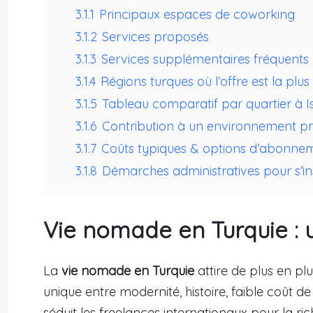
3.1.1
Principaux espaces de coworking
3.1.2
Services proposés
3.1.3
Services supplémentaires fréquents
3.1.4
Régions turques où l’offre est la pl
3.1.5
Tableau comparatif par quartier à I
3.1.6
Contribution à un environnement 
3.1.7
Coûts typiques & options d’abonne
3.1.8
Démarches administratives pour s’in
Vie nomade en Turquie : 
La
vie nomade en Turquie
attire de plus en plu
unique entre modernité, histoire, faible coût d
séduit les freelances internationaux pour la ri