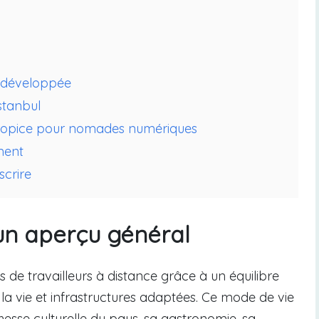
us développée
stanbul
propice pour nomades numériques
ment
scrire
un aperçu général
s de travailleurs à distance grâce à un équilibre
e la vie et infrastructures adaptées. Ce mode de vie
chesse culturelle du pays, sa gastronomie, sa