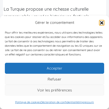
La Turquie propose une richesse culturelle
remarquable : musées historiques, festivals
Gérer le consentement
traditionnels, gastronomie variée et accès à des
loisirs tels que le golf ou la voile. Le pays offre
Pour offrir les meilleures expériences, nous utilisons des technologies telles
que les cookies pour stocker et/ou accéder aux informations des appareils.
aussi un accès facile vers l’Europe centrale et
Le fait de consentir à ces technologies nous permettra de traiter des
orientale ainsi que vers le Moyen-Orient grâce à
données telles que le comportement de navigation ou les ID uniques sur ce
site. Le fait de ne pas consentir ou de retirer son consentement peut avoir
son emplacement stratégique.
un effet négatif sur certaines caractéristiques et fonctions.
Avantage
Description
Accepter
Logement abordable,
Refuser
Coût de la vie
alimentation bon marché
Voir les préférences
Imposition avantageuse
Fiscalité
Politique de cookies
Déclaration de confidentialité
Impressum
selon statut fiscal