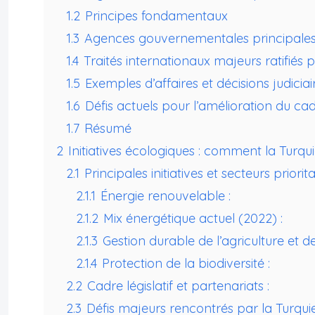
1.2
Principes fondamentaux
1.3
Agences gouvernementales principale
1.4
Traités internationaux majeurs ratifiés p
1.5
Exemples d’affaires et décisions judici
1.6
Défis actuels pour l’amélioration du cad
1.7
Résumé
2
Initiatives écologiques : comment la Turqui
2.1
Principales initiatives et secteurs priorita
2.1.1
Énergie renouvelable :
2.1.2
Mix énergétique actuel (2022) :
2.1.3
Gestion durable de l’agriculture et de 
2.1.4
Protection de la biodiversité :
2.2
Cadre législatif et partenariats :
2.3
Défis majeurs rencontrés par la Turquie