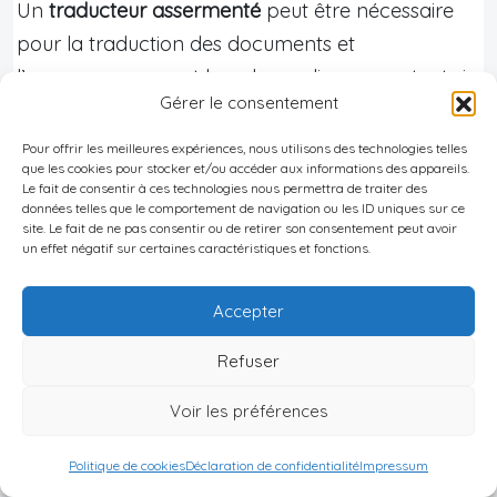
Un
traducteur assermenté
peut être nécessaire
pour la traduction des documents et
l’accompagnement lors des audiences, surtout si
Gérer le consentement
l’expatrié ne parle pas turc.
Pour offrir les meilleures expériences, nous utilisons des technologies telles
Reconnaissance des décisions de
que les cookies pour stocker et/ou accéder aux informations des appareils.
divorce étrangères :
Le fait de consentir à ces technologies nous permettra de traiter des
données telles que le comportement de navigation ou les ID uniques sur ce
site. Le fait de ne pas consentir ou de retirer son consentement peut avoir
Un divorce prononcé à l’étranger n’est pas
un effet négatif sur certaines caractéristiques et fonctions.
automatiquement reconnu en Turquie ; il doit faire
l’objet d’une procédure d’exequatur auprès des
Accepter
tribunaux turcs.
Refuser
Conditions principales : décision définitive,
absence de compétence exclusive des tribunaux
Voir les préférences
turcs, respect des droits de la défense, absence
Politique de cookies
Déclaration de confidentialité
Impressum
de contradiction avec l’ordre public turc.