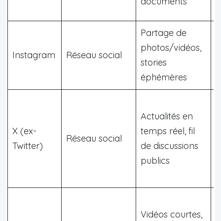
documents
Partage de
G
photos/vidéos,
Instagram
Réseau social
p
stories
j
éphémères
Actualités en
X (ex-
temps réel, fil
G
Réseau social
Twitter)
de discussions
a
publics
Vidéos courtes,
G