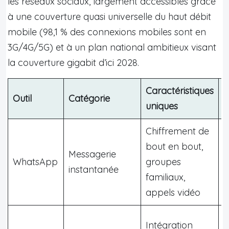
les réseaux sociaux, largement accessibles grâce
à une couverture quasi universelle du haut débit
mobile (98,1 % des connexions mobiles sont en
3G/4G/5G) et à un plan national ambitieux visant
la couverture gigabit d’ici 2028.
Caractéristiques
A
Outil
Catégorie
uniques
(
Chiffrement de
bout en bout,
G
Messagerie
WhatsApp
groupes
u
instantanée
familiaux,
s
appels vidéo
Intégration