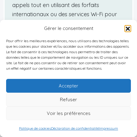
appels tout en utilisant des forfaits
internationaux ou des services Wi-Fi pour
réduire les coûts. Utilisez des calendriers
Gérer le consentement
partagés pour organiser des appels
réguliers et fixez des durées pour éviter que
Pour offrir les meilleures expériences, nous utilisons des technologies telles
que les cookies pour stocker et/ou accéder aux informations des appareils.
les conversations ne s’étendent trop
Le fait de consentir à ces technologies nous permettra de traiter des
données telles que le comportement de navigation ou les ID uniques sur ce
longtemps, en structurant les échanges
site. Le fait de ne pas consentir ou de retirer son consentement peut avoir
pour qu’ils restent personnels et efficaces.
un effet négatif sur certaines caractéristiques et fonctions.
Accepter
Refuser
Prêt à transformer votre rêve d’expatriation
en réalité? Profitez de mon expertise pour
Voir les préférences
naviguer sereinement dans chaque étape
de votre projet, depuis le choix du pays
Politique de cookies
Déclaration de confidentialité
Impressum