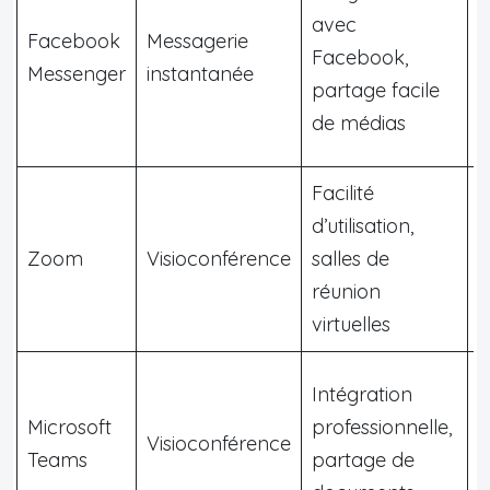
avec
Facebook
Messagerie
G
Facebook,
Messenger
instantanée
m
partage facile
de médias
Facilité
V
d’utilisation,
a
Zoom
Visioconférence
salles de
p
réunion
f
virtuelles
a
Intégration
Microsoft
professionnelle,
V
Visioconférence
Teams
partage de
p