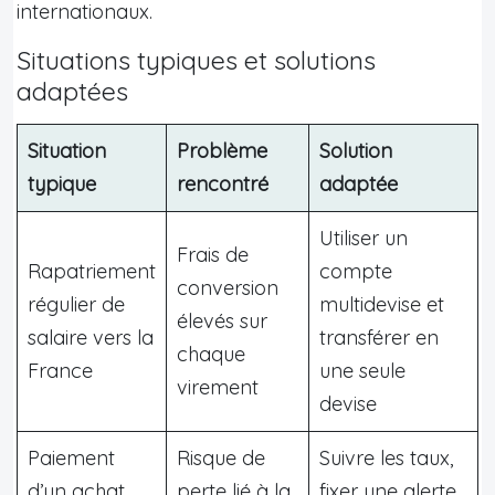
internationaux.
Situations typiques et solutions
adaptées
Situation
Problème
Solution
typique
rencontré
adaptée
Utiliser un
Frais de
Rapatriement
compte
conversion
régulier de
multidevise et
élevés sur
salaire vers la
transférer en
chaque
France
une seule
virement
devise
Paiement
Risque de
Suivre les taux,
d’un achat
perte lié à la
fixer une alerte