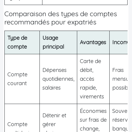
Comparaison des types de comptes
recommandés pour expatriés
Type de
Usage
Avantages
Inconvé
compte
principal
Carte de
Dépenses
débit,
Frais
Compte
quotidiennes,
accès
mensue
courant
salaires
rapide,
possibl
virements
Économies
Souven
Détenir et
sur frais de
réservé
Compte
gérer
change,
banque