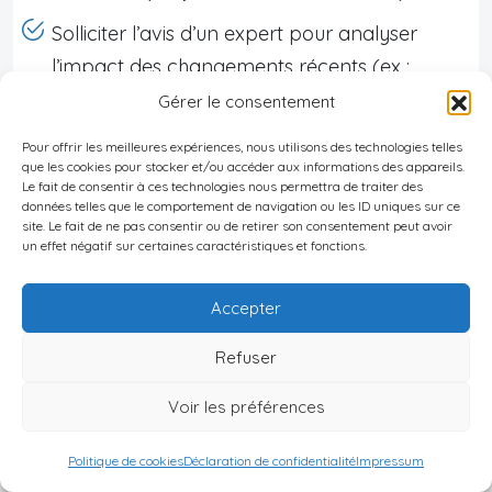
Solliciter l’avis d’un expert pour analyser
l’impact des changements récents (ex :
extension de l’exit tax, renforcement du
Gérer le consentement
contrôle sur les non-résidents)
Pour offrir les meilleures expériences, nous utilisons des technologies telles
que les cookies pour stocker et/ou accéder aux informations des appareils.
Stratégies de diversification des actifs
Le fait de consentir à ces technologies nous permettra de traiter des
données telles que le comportement de navigation ou les ID uniques sur ce
site. Le fait de ne pas consentir ou de retirer son consentement peut avoir
La diversification des actifs doit tenir compte des
un effet négatif sur certaines caractéristiques et fonctions.
fluctuations économiques internationales
et des
spécificités du marché irlandais (taux d’imposition
Accepter
des sociétés, fiscalité des dividendes, régimes de
Refuser
retraite attractifs).
Voir les préférences
Liste des stratégies pertinentes :
Politique de cookies
Déclaration de confidentialité
Impressum
Répartition des investissements entre actifs