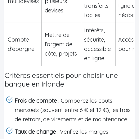
multidevises
plusieurs
transferts
ligne ou
devises
faciles
néoban
Intérêts,
Mettre de
Compte
sécurité,
Accès li
l’argent de
d’épargne
accessible
pour ret
côté, projets
en ligne
Critères essentiels pour choisir une
banque en Irlande
Frais de compte
: Comparez les coûts
mensuels (souvent entre 6 € et 12 €), les frais
de retraits, de virements et de maintenance.
Taux de change
: Vérifiez les marges