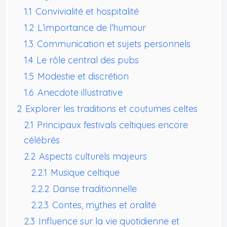
1.1
Convivialité et hospitalité
1.2
L’importance de l’humour
1.3
Communication et sujets personnels
1.4
Le rôle central des pubs
1.5
Modestie et discrétion
1.6
Anecdote illustrative
2
Explorer les traditions et coutumes celtes
2.1
Principaux festivals celtiques encore
célébrés
2.2
Aspects culturels majeurs
2.2.1
Musique celtique
2.2.2
Danse traditionnelle
2.2.3
Contes, mythes et oralité
2.3
Influence sur la vie quotidienne et