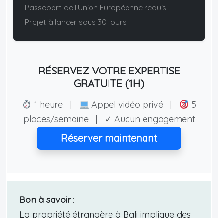
Passeport de l’Union Européenne requis
Projet à lancer sous 30 jours
RÉSERVEZ VOTRE EXPERTISE
GRATUITE (1H)
1 heure |
Appel vidéo privé |
5
places/semaine | ✓ Aucun engagement
Réserver maintenant
Bon à savoir
:
La propriété étrangère à Bali implique des