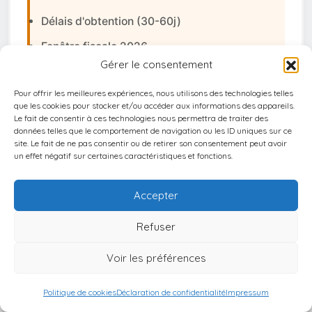
Délais d'obtention (30-60j)
Fenêtre fiscale 2026
Gérer le consentement
Réglementations en évolution
Pour offrir les meilleures expériences, nous utilisons des technologies telles
que les cookies pour stocker et/ou accéder aux informations des appareils.
Le fait de consentir à ces technologies nous permettra de traiter des
Nos Garanties
données telles que le comportement de navigation ou les ID uniques sur ce
site. Le fait de ne pas consentir ou de retirer son consentement peut avoir
Zéro frais. Zéro engagement.
un effet négatif sur certaines caractéristiques et fonctions.
Conseil indépendant uniquement.
Accepter
Refuser
CONDITIONS REQUISES
Vous devez disposer d’un
passeport de
Voir les préférences
l’Union Européenne
et lancer votre projet
dans les
30 jours
.
Politique de cookies
Déclaration de confidentialité
Impressum