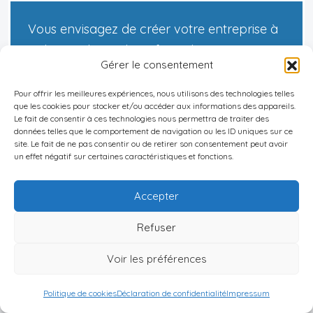
Vous envisagez de créer votre entreprise à
Bali et souhaitez bénéficier d'un
Gérer le consentement
accompagnement expert ? En tant que
spécialiste de la création de sociétés à
Pour offrir les meilleures expériences, nous utilisons des technologies telles
que les cookies pour stocker et/ou accéder aux informations des appareils.
l'étranger, je peux vous guider à travers
Le fait de consentir à ces technologies nous permettra de traiter des
données telles que le comportement de navigation ou les ID uniques sur ce
chaque étape du processus, de la sélection
site. Le fait de ne pas consentir ou de retirer son consentement peut avoir
du statut juridique optimal à la mise en
un effet négatif sur certaines caractéristiques et fonctions.
place opérationnelle de votre structure.
N'hésitez pas à
me contacter
pour une
Accepter
consultation personnalisée et découvrez
Refuser
comment optimiser votre projet
entrepreneurial à Bali.
Voir les préférences
Politique de cookies
Déclaration de confidentialité
Impressum