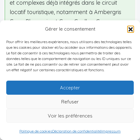
et complexes déjà intégrés dans le circuit
locatif touristique, notamment à Ambergris
Caye, Placencia et Caye Caulker. Ces
Gérer le consentement
appartements dans des resorts avec services
complets et gestion locative structurée offrent
Pour offrir les meilleures expériences, nous utilisons des technologies telles
que les cookies pour stocker et/ou accéder aux informations des appareils.
à la fois un usage personnel et un revenu
Le fait de consentir à ces technologies nous permettra de traiter des
locatif, avec des taux d’occupation élevés en
données telles que le comportement de navigation ou les ID uniques sur ce
site. Le fait de ne pas consentir ou de retirer son consentement peut avoir
haute saison et une clientèle internationale
un effet négatif sur certaines caractéristiques et fonctions.
constante.
Accepter
Les données de prix montrent que les condos à
Refuser
Ambergris Caye
et
Placencia
couvrent un spectre
large, de 150 000–200 000 USD pour des petites
Voir les préférences
unités ou des emplacements moins prestigieux,
Politique de cookies
Déclaration de confidentialité
Impressum
jusqu’à 700 000–900 000 USD pour des