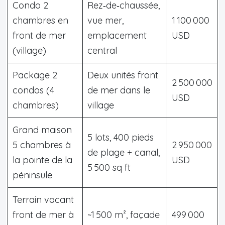
Condo 2
Rez‑de‑chaussée,
chambres en
vue mer,
1 100 000
front de mer
emplacement
USD
(village)
central
Package 2
Deux unités front
2 500 000
condos (4
de mer dans le
USD
chambres)
village
Grand maison
5 lots, 400 pieds
5 chambres à
2 950 000
de plage + canal,
la pointe de la
USD
5 500 sq ft
péninsule
Terrain vacant
front de mer à
~1 500 m², façade
499 000