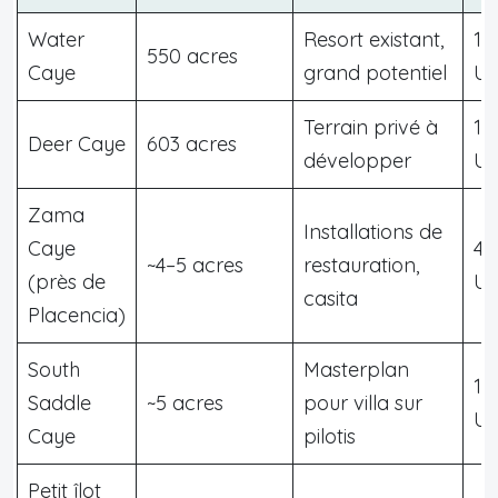
Water
Resort existant,
12
550 acres
Caye
grand potentiel
U
Terrain privé à
14
Deer Caye
603 acres
développer
U
Zama
Installations de
Caye
4 
~4–5 acres
restauration,
(près de
U
casita
Placencia)
South
Masterplan
1 
Saddle
~5 acres
pour villa sur
U
Caye
pilotis
Petit îlot