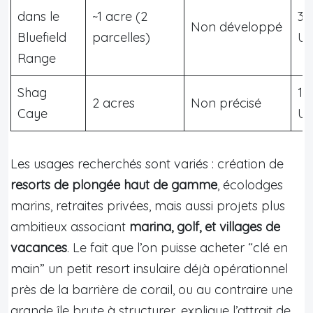
dans le
~1 acre (2
30
Non développé
Bluefield
parcelles)
U
Range
Shag
1 
2 acres
Non précisé
Caye
U
Les usages recherchés sont variés : création de
resorts de plongée haut de gamme
, écolodges
marins, retraites privées, mais aussi projets plus
ambitieux associant
marina, golf, et villages de
vacances
. Le fait que l’on puisse acheter “clé en
main” un petit resort insulaire déjà opérationnel
près de la barrière de corail, ou au contraire une
grande île brute à structurer, explique l’attrait de