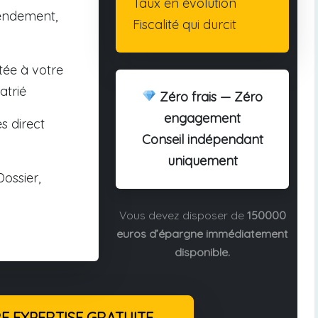
Taux en évolution
endement,
Fiscalité qui durcit
tée à votre
atrié
Zéro frais — Zéro
engagement
s direct
Conseil indépendant
uniquement
ossier,
Vous devez disposer de
150000
euros d’épargne immédiatement
disponible.
 EXPERTISE GRATUITE