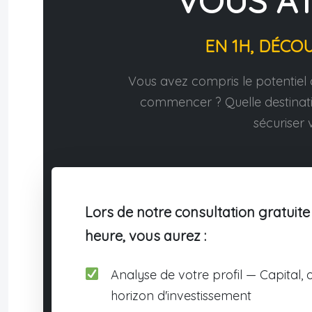
VOUS A
EN 1H, DÉCO
Vous avez compris le potentiel d
commencer ? Quelle destina
sécuriser v
Lors de notre consultation gratuite
heure, vous aurez :
Analyse de votre profil — Capital, o
horizon d'investissement