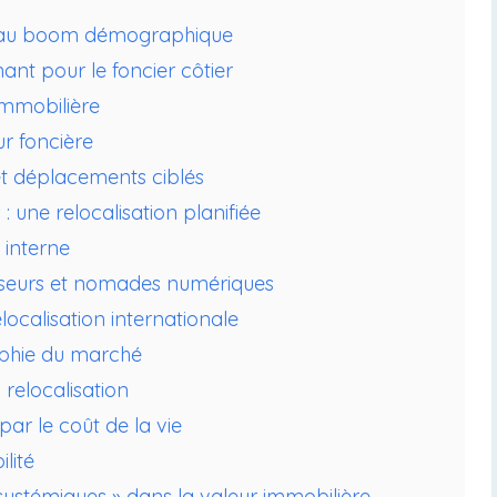
et au boom démographique
nant pour le foncier côtier
immobilière
ur foncière
s et déplacements ciblés
 une relocalisation planifiée
 interne
stisseurs et nomades numériques
calisation internationale
aphie du marché
 relocalisation
par le coût de la vie
lité
systémiques » dans la valeur immobilière