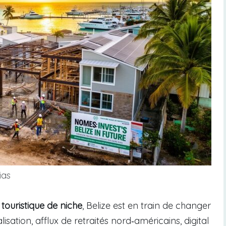
ias
 touristique de niche
, Belize est en train de changer
isation, afflux de retraités nord‑américains, digital