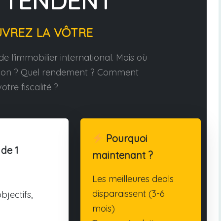
TTENDENT
UVREZ LA VÔTRE
e l'immobilier international. Mais où
tion ? Quel rendement ? Comment
otre fiscalité ?
Pourquoi
 de 1
maintenant ?
Les meilleures deals
disparaissent (3-6
bjectifs,
mois)