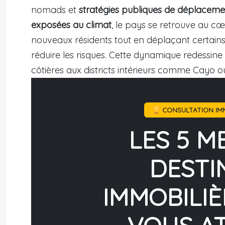
nomads et
stratégies publiques de déplacemen
exposées au climat
, le pays se retrouve au c
nouveaux résidents tout en déplaçant certains h
réduire les risques. Cette dynamique redessine 
côtières aux districts intérieurs comme Cayo o
CONSULTATION IMM
LES 5 M
DESTI
IMMOBILIÈ