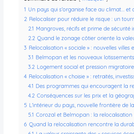
1
Un pays qui s’organise face au climat… 
2
Relocaliser pour réduire le risque : un tour
2.1
Mangroves, récifs et prime de sécurité 
2.2
Quand le zonage côtier oriente la vale
3
Relocalisation « sociale » : nouvelles ville
3.1
Belmopan et les nouveaux lotissements :
3.2
Logement social et pression migratoire
4
Relocalisation « choisie » : retraités, inve
4.1
Des programmes qui encouragent la relo
4.2
Conséquences sur les prix et la géogr
5
L’intérieur du pays, nouvelle frontière de la
5.1
Corozal et Belmopan : la relocalisation 
6
Quand la relocalisation rencontre la durabi
6.1
La valeur croissante des « services éco