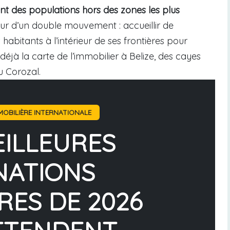
t des populations hors des zones les plus
œur d’un double mouvement : accueillir de
abitants à l’intérieur de ses frontières pour
déjà la carte de l’immobilier à Belize, des cayes
u Corozal.
OBILIÈRE INTERNATIONALE
EILLEURES
NATIONS
RES DE 2026